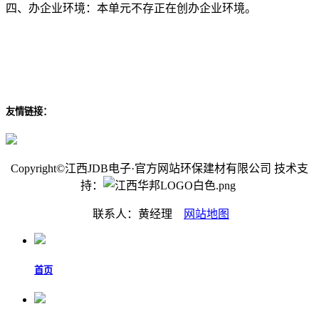
四、办企业环境：本单元不存正在创办企业环境。
友情链接：
Copyright©江西JDB电子·官方网站环保建材有限公司 技术支
持：
联系人：黄经理
网站地图
首页