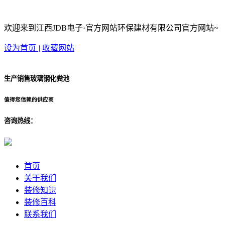
欢迎来到江西JDB电子·官方网站环保建材有限公司官方网站~
设为首页
|
收藏网站
生产销售玻璃钢化粪池
值得您信赖的供应商
咨询热线：
首页
关于我们
装修知识
装修百科
联系我们