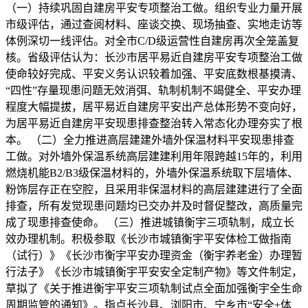
（一）持续巩固自建房平安专项整治工做。组织专业力量开展
市级评估，通过查阅材料、座谈交换、现场抽查、实地走访等
体例深切一线评估。对全市C/D级运营性自建房再次全笼盖复
核。省级评估认为：长沙市居平易近自建房平安专项整治工做
使命较好完成、平安义务认识较着加强、平安底数根基摸清、
“四性”存量现患问题无效消弭、轨制机制不竭健全、平安办理
程度大幅提拔，居平易近自建房平安出产总体形势不变向好，
为居平易近自建房平安现患排查整治转入常态化办理夯实了根
本。 （二）全力推进高层建建外墙外保温材料平安现患排查
工做。对外墙外保温系统高层建建利用年限跨越15年的，利用
燃烧机能B2/B3级保温材料的，外墙外保温系统取下层墙体、
粉饰层存正在空腔，且采用非保温材料的高层建建进行了全面
排查，所有发觉现患问题均已交办并及时督促整改，高质量完
成了现患排查使命。 （三）推进城镇衡宇三项轨制，成立长
效办理机制。积极参取《长沙市城镇衡宇平安体检工做指南
（试行）》《长沙市衡宇平安办理资金（衡宇养老金）办理暂
行法子》《长沙市城镇衡宇平安安全定制产物》等文件制定，
草拟了《关于推进衡宇平安三项轨制试点全面加强衡宇全生命
周期监管的通知》。指点长沙县、浏阳市、宁乡市“安全+体