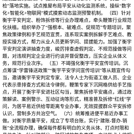
检”落地实施。试点推屋布局平安从动化监测系统，操纵“数字
化+智能化+物联网”模式摸索动态监测预警机制。 （四）针对
衡宇平安判定、粉饰拆修等行业办理难点，牵头鞭策行业规范
化扶植。组织举办了“强根本、破难点、促规范”专题培训，聚
焦政策律例和手艺规范宣贯，连系现实案例拆解手艺难点、教
授实操方式，帮力从业人员更新学问、提拔能力。加强了衡宇
平安判定演讲抽查力度，峻厉排查虚假判定、不规范操做等问
题，对违规判定企业进行约谈并督促整改，压实企业从体义
务，规范行业次序。 （五）不竭强化衡宇平安宣传培训。沉
点筹谋“学雷锋送政策”“衡宇平安学问宣传培训”等从题宣传勾
当，邀请衡宇平安判定专家、法令人士为街道工做人员、企业
代表示患排查方式和法令律例，鞭策专家下沉网格供给手艺指
点，开展了衡宇平安进社区勾当，聚焦拆修平安痛点，通过政
策解读、案例警示、互动征询等形式，精准普及拆修“红线”学
问，为居平易近供给零距离专业办事，无效提拔群众平安拆修
认识，营制多方共治空气。 （六）统筹推进便平易近办事工
做。对衡宇质量平安，成立了专项台账，实行“建账-督办-销
账”全流程办理，确保每件都有明白的义务从体、打点时限和