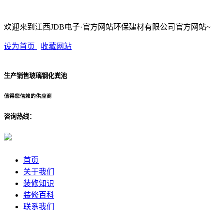
欢迎来到江西JDB电子·官方网站环保建材有限公司官方网站~
设为首页
|
收藏网站
生产销售玻璃钢化粪池
值得您信赖的供应商
咨询热线：
首页
关于我们
装修知识
装修百科
联系我们