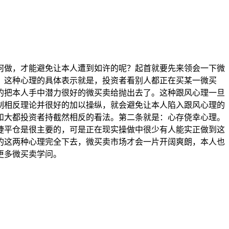
做，才能避免让本人遭到如许的呢？起首就要先来领会一下微
，这种心理的具体表示就是，投资者看别人都正在买某一微买
的把本人手中潜力很好的微买卖给抛出去了。这种跟风心理一旦
制相反理论并很好的加以操纵，就会避免让本人陷入跟风心理的
和大都投资者持截然相反的看法。第二条就是：心存侥幸心理。
捷平仓是很主要的，可是正在现实操做中很少有人能实正做到这
的这两种心理完全下去，微买卖市场才会一片开阔爽朗，本人也
更多微买卖学问。