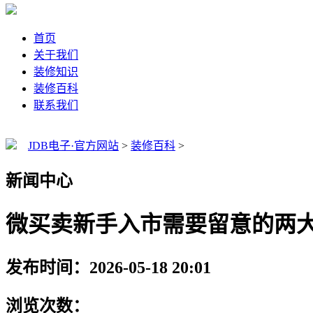
首页
关于我们
装修知识
装修百科
联系我们
JDB电子·官方网站
>
装修百科
>
新闻中心
微买卖新手入市需要留意的两大
发布时间：2026-05-18 20:01
浏览次数：