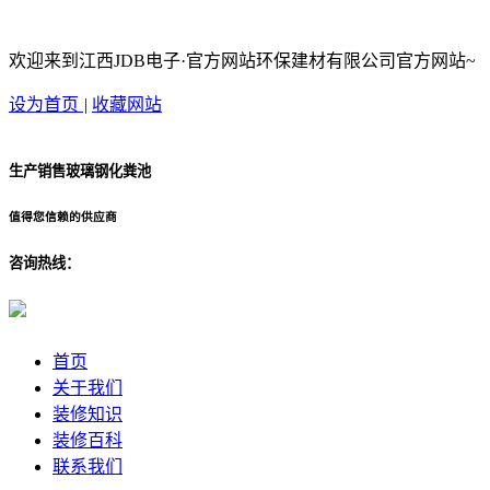
欢迎来到江西JDB电子·官方网站环保建材有限公司官方网站~
设为首页
|
收藏网站
生产销售玻璃钢化粪池
值得您信赖的供应商
咨询热线：
首页
关于我们
装修知识
装修百科
联系我们