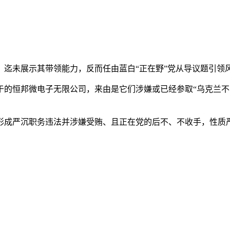
未展示其带领能力，反而任由蓝白“正在野”党从导议题引领
恒邦微电子无限公司，来由是它们涉嫌或已经参取“乌克兰不变”
严沉职务违法并涉嫌受贿、且正在党的后不、不收手，性质严