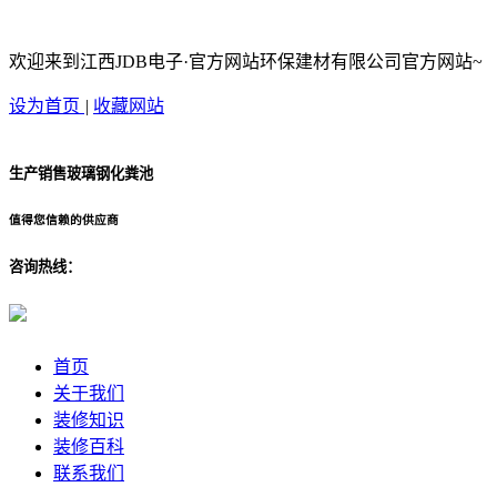
欢迎来到江西JDB电子·官方网站环保建材有限公司官方网站~
设为首页
|
收藏网站
生产销售玻璃钢化粪池
值得您信赖的供应商
咨询热线：
首页
关于我们
装修知识
装修百科
联系我们