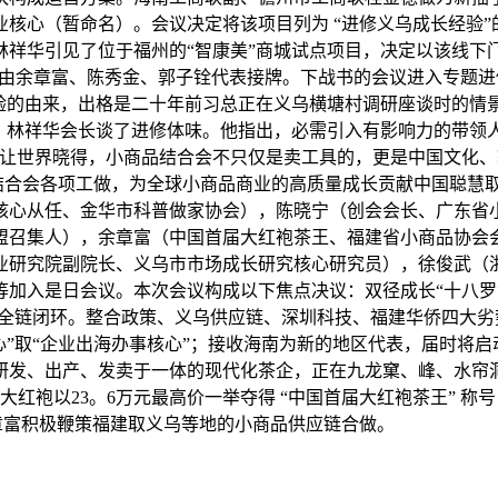
业核心（暂命名）。会议决定将该项目列为 “进修义乌成长经验
林祥华引见了位于福州的“智康美”商城试点项目，决定以该线下
，由余章富、陈秀金、郭子铨代表接牌。下战书的会议进入专题进修
验的由来，出格是二十年前习总正在义乌横塘村调研座谈时的情景
。林祥华会长谈了进修体味。他指出，必需引入有影响力的带领人
要让世界晓得，小商品结合会不只仅是卖工具的，更是中国文化、
进结合会各项工做，为全球小商品商业的高质量成长贡献中国聪慧
核心从任、金华市科普做家协会），陈晓宁（创会会长、广东省
盟召集人），余章富（中国首届大红袍茶王、福建省小商品协会
业研究院副院长、义乌市市场成长研究核心研究员），徐俊武（
等加入是日会议。本次会议构成以下焦点决议：双径成长“十八罗
仓”全链闭环。整合政策、义乌供应链、深圳科技、福建华侨四大
心”取“企业出海办事核心”；接收海南为新的地区代表，届时将启
发、出产、发卖于一体的现代化茶企，正在九龙窠、峰、水帘洞
0克大红袍以23。6万元最高价一举夺得 “中国首届大红袍茶王”
章富积极鞭策福建取义乌等地的小商品供应链合做。