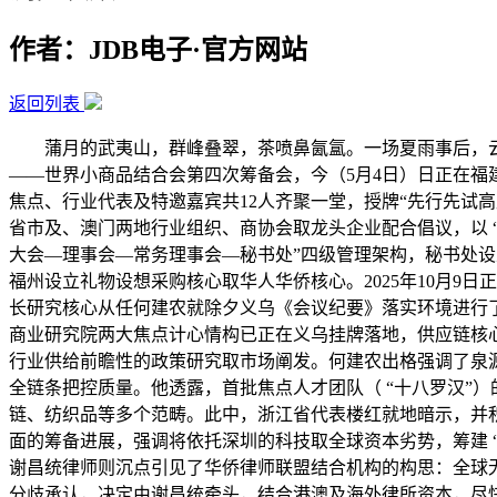
作者：JDB电子·官方网站
返回列表
蒲月的武夷山，群峰叠翠，茶喷鼻氤氲。一场夏雨事后，云
——世界小商品结合会第四次筹备会，今（5月4日）日正在
焦点、行业代表及特邀嘉宾共12人齐聚一堂，授牌“先行先试
省市及、澳门两地行业组织、商协会取龙头企业配合倡议，以 
大会—理事会—常务理事会—秘书处”四级管理架构，秘书处
福州设立礼物设想采购核心取华人华侨核心。2025年10月9
长研究核心从任何建农就除夕义乌《会议纪要》落实环境进行了
商业研究院两大焦点计心情构已正在义乌挂牌落地，供应链核
行业供给前瞻性的政策研究取市场阐发。何建农出格强调了泉源
全链条把控质量。他透露，首批焦点人才团队（ “十八罗汉”
链、纺织品等多个范畴。此中，浙江省代表楼红就地暗示，并
面的筹备进展，强调将依托深圳的科技取全球资本劣势，筹建 “
谢昌统律师则沉点引见了华侨律师联盟结合机构的构思：全球
分歧承认，决定由谢昌统牵头，结合港澳及海外律所资本，尽