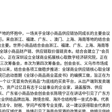
地的怀抱中，一场关乎全球小商品供应链协同成长的主要会议
行。来自浙江、福建、广东、、澳门、上海、海南等地的结合会
”的主要。世界小商品结合会由浙江、福建、广东、上海、海南等
合全球小商品财产链、供应链取价值链资本。结合会建立了“会员
核心，正在深圳设立全球商业拓展核心取数字经济研究院，正在
召开第三次筹备会，本次为第四次筹备会。创会会长、义乌市市场成
备会以来，结合会各项工做稳步推进：全球商业供应链核心取全球
院已启动首期《全球小商品商业蓝皮书》的编撰工做，旨正在为
一个以“无冒充伪劣商品”为底线的买卖平台，从出产端到发卖端
响力、资产过亿且有志于公益事业的企业家，涵盖服饰、供应
长、广东省小商品协会创会会长陈晓宁正在讲话中引见了广东方
员企业供给品牌出海、跨境合规、海外仓结构等一坐式办事。代表
给法令、财税、学问产权等专业支撑。这一建议获得取会代表的
手的区域代表，热情引见了海南自贸港的政策劣势。他暗示供给