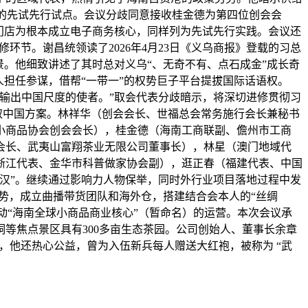
”的先试先行试点。会议分歧同意接收桂金德为第四位创会会
门店为根本成立电子商务核心，同样列为先试先行实践。会议还
环节。谢昌统领读了2026年4月23日《义乌商报》登载的习总
。他细致讲述了其时总对义乌“、无奇不有、点石成金”成长奇
担任参谋，借帮“一带一”的权势巨子平台提拔国际话语权。
输出中国尺度的使者。”取会代表分歧暗示，将深切进修贯彻习
取中国方案。林祥华（创会会长、世福总会常务施行会长兼秘书
小商品协会创会会长），桂金德（海南工商联副、儋州市工商
会长、武夷山富翔茶业无限公司董事长），林星（澳门地域代
浙江代表、金华市科普做家协会副），逛正春（福建代表、中国
汉”。继续通过影响力人物保举，同时外行业项目落地过程中发
劣势，成立曲播带货团队和海外仓，搭建结合会本人的“丝绸
动“海南全球小商品商业核心”（暂命名）的运营。本次会议承
等焦点景区具有300多亩生态茶园。公司创始人、董事长余章
 称号，他还热心公益，曾为入伍新兵每人赠送大红袍，被称为 “武