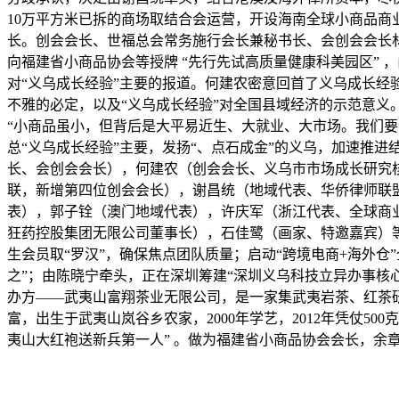
10万平方米已拆的商场取结合会运营，开设海南全球小商品商
长。创会会长、世福总会常务施行会长兼秘书长、会创会会长
向福建省小商品协会等授牌 “先行先试高质量健康科美园区” 
对“义乌成长经验”主要的报道。何建农密意回首了义乌成长经
不雅的必定，以及“义乌成长经验”对全国县域经济的示范意义
“小商品虽小，但背后是大平易近生、大就业、大市场。我们
总“义乌成长经验”主要，发扬“、点石成金”的义乌，加速推
长、会创会会长），何建农（创会会长、义乌市市场成长研究
联，新增第四位创会会长），谢昌统（地域代表、华侨律师联
表），郭子铨（澳门地域代表），许庆军（浙江代表、全球商
狂药控股集团无限公司董事长），石佳鹭（画家、特邀嘉宾）
生会员取“罗汉”，确保焦点团队质量；启动“跨境电商+海外
之”；由陈晓宁牵头，正在深圳筹建“深圳义乌科技立异办事核
办方——武夷山富翔茶业无限公司，是一家集武夷岩茶、红茶研
富，出生于武夷山岚谷乡农家，2000年学艺，2012年凭仗50
夷山大红袍送新兵第一人” 。做为福建省小商品协会会长，余