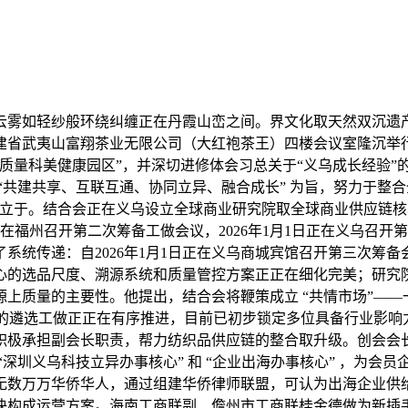
雾如轻纱般环绕纠缠正在丹霞山峦之间。界文化取天然双沉遗产
福建省武夷山富翔茶业无限公司（大红袍茶王）四楼会议室隆沉举
高质量科美健康园区”，并深切进修体会习总关于“义乌成长经验
“共建共享、互联互通、协同立异、融合成长” 为旨，努力于整
设立于。结合会正在义乌设立全球商业研究院取全球商业供应链
日正在福州召开第二次筹备工做会议，2026年1月1日正在义乌
系统传递：自2026年1月1日正在义乌商城宾馆召开第三次筹
心的选品尺度、溯源系统和质量管控方案正正在细化完美；研究
上质量的主要性。他提出，结合会将鞭策成立 “共情市场”——
）的遴选工做正正在有序推进，目前已初步锁定多位具备行业影
积极承担副会长职责，帮力纺织品供应链的整合取升级。创会会
深圳义乌科技立异办事核心” 和 “企业出海办事核心” ，为会
无数万万华侨华人，通过组建华侨律师联盟，可认为出海企业供
快构成运营方案。海南工商联副、儋州市工商联桂金德做为新插