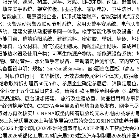
、阳光房、篷房、树屋、房车、方舱、挪动茅厕、岗位、野营房、
、填充实手系统、架空位板、同层排水、家居电器、卫生洁具、
、智能施工、聪慧运维企业，拆卸式建建财产，智能建制试点示范
化：火警从动报警及联动节制系统、家用火警平安系统、电气火
系统、建建火警从动报警系同一体化。楼宇智能化系统及设备：
节能门窗、幕墙遮阳系统、建建涂料、密封胶、壁纸、墙砖、地
热涂料、防火材料、加气混凝土砌块、陶粒混凝土砌块、集成吊
阳能热水器及使用产物；可再生能源产物等。新能源设备系统：
产物、管材管件；水处置手艺设备、空调清洗检测维修、室内空
摆设申明：规格：3m×3m或3m×4m，含3面白色围板（高2
外，对展位进行同一奢华拆修，无效表现参展企业全体实力取抽象；
馆收取特拆办理费50元/㎡1、参展企业确定参展后，请确定展
展企业请于五个工做日内汇款，请将汇款底单传至组委会（汇款帐
展品运输、展台设想搭建、 旅行及住宿放置、物品租用和办事员
**终调整展位的。CNENA全坐展会消息均由会员发布，网坐
对方再次核实！CNENA取坐内所有展会均无从办/协办或承
26上海光伏展2026上海储能展第93届药交会2026HNC健康养分展2
物展2026上海全印展2026亚洲物流双年展AICE亚洲人工智能大会2
金展2026成都化工展2026机床展2026武汉汽车制制展2026杭州