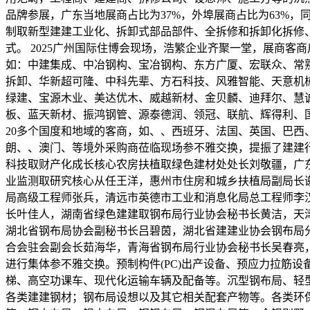
品牌参展，广东当地展商占比为37%，外埠展商占比为63%
制取新型建建工业化、拆卸式部品部件、全拆修和拆卸化拆修
式。 2025广州国际住博会现场，浩繁企业齐聚一堂，展商
如：中建集成、中冶钢构、宝冶钢构、东方广厦、宏联众、常熟
拆卸、华新超可隆、中科先辈、方石科技、风雅智能、天意机
绿建、宝源木业、美达优木、威越新材、金贝麟、迪拜尔、慧
板、蓝天新材、振鸿钢管、源泰德润、领冠、联航、辉得利、国美
20多个国度和地域的客商，如、、西班牙、法国、英国、巴
朗、、澳门、等境外采购商莅临现场参不雅交换，提振了建建
科技取财产化成长核心农房扶植取绿色建材处处长刘敬疆，广
业监测取研究核心从任王洋，惠州市住房和城乡扶植局副局长
局高级工程师张兵，清远市英德市工业和消息化局总工程师李
长叶佳人，湖南省绿色建建取钢布局行业协会秘书长黄洁，天
湖北省钢布局协会副秘书长吕碧茵，湖北省建建业协会钢布局
合会驻会副会长茹海华，青海省钢布局行业协会秘书长吴春亮
进行集体参不雅交换。预制构件(PC)出产设备、预应力拉筋
梯、高空功课车、现代化运输车辆及配备等。沉型钢布局、轻
各类建建钢材；钢布局设想以及其它相关配套产物等。各类环