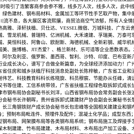
，同时吸引了浩繁客商参会参不雅，线多万人次，线多人次，此中
、绿色建材、钢布局材料、金属加工等环节性手艺取产物，集中
客商川流不息，各大展区客流熙攘，商贸洽商空气浓郁，所有人全
高雅、泽轩扶植、贝仕达、VESSEL微宿、万城科技、广东云
械、雪龙机械、普瑞特、亿洲机械、大禾速建、孚瑞美、万泰可
诚、昊恒科技、阿鲁山、欧耐斯、海德机械、全新彩钢、威华机
、施博格、JIT杰爱？、格兰新材、乐可适等企业悉数表态。2
西、阿尔及利亚、俄罗斯、墨西哥、智利、沙特、印度、巴布亚新
行业成长决心，谱写了合做全新篇章，为全球经济添加动力！广
东省住房和城乡扶植厅科技消息处副处长陈梓敏，广东省工业和
谢伟艺、科技教育科科长练晓旋、科员穆宸、节能办从任峰，清
汉书等住建、工信系统带领，广东省扶植工程绿色取拆卸式成长
津市钢布局协会副秘书长刘洋，山西省钢布局协会常务副会长张
分会秘书长许朝晖，贵州省拆卸式建建财产协会副会长兼秘书长
，长三角钢铁财产成长协会秘书长包忠峰等全国相关建建业和钢
设备；预制布局毗连件、预埋件及配件；混凝土化学品；成型东
型钢布局、网架膜布局等各类钢布局系统；钢布局施工及焊接手
保木制建建、竹布局建建、木布局材料、木布局出产加工设备、