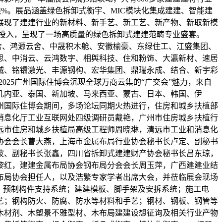
线%。展品涵盖绿色拆卸式衡宇、MIC模块化集成建建、智能建
展现了建建行业的新材料、新手艺、新工艺、新产物、新取新模
情投入，呈现了一场高质量的绿色拆卸式建建范畴专业盛宴。
舍、鸿源云舍、中晟积木舱、安徽榆豪、东绿住工、江盛集团、
思、中消云、云鸿数字、相舆科技、住和粉饰、大瀛新材、速居
械、铭镭激光、丰源钢构、宏华集团、鼎瑞永成、结合、新宇彩
025广州国际住博会沉现全球万商云集的“广交会”魅力，来自
几内亚、泰国、新加坡、马来西亚、蒙古、日本、韩国、伊
州国际住博会期间，多场论坛同期火热进行，住房和城乡扶植部
消息化厅工业互联网处四级调研员戴艳，广州市住房城乡扶植行
远市住房和城乡扶植局高级工程师周晓琳，清远市工业和消息化
协会会长曹大燕，上海市金属布局行业协会秘书长卢定、副秘书
波、副秘书长张鑫，四川省拆卸式建建财产协会秘书长吕东琼，
黎红，建建金属布局协会钢布局分会会长周玉萍，广西建建业结
布局协会担任人，以及浩繁专家学者出席大会，并莅临展会现场
西；预制构件支持系统；建建模板、脚手架及安拆系统；施工电
艺；钢构防火、防腐、防水等材料和手艺；钢材、钢板、钢管等
木材剂、木塑景不雅型材、木布局建建设想征询及相关行业产物