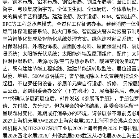
等。钢木布局、铝木布局、钢铝布局、钢混布局等；全铝别墅
衡宇、穹顶集成衡宇等。全体卫生间、全体厨房、全体收纳柜
关的集成手艺和部品。建建设想、数字设想、BIM、智能出产
EPC等工程总承包模式，全过程工程征询办事。建建消防一体
燃气体探测报警系统、防火门系统、智能型火警从动报警节制
室第智能化集成及智能化系统处理方案。绿色建材部品系统：
材保温材料、外墙粉饰板、屋面防水材料、屋面保温材料、隔
暖系统；太阳能光伏系统；太阳能外墙及屋顶组件、配件；太
恒温恒湿系统、地源/水源/空气源热泵系统、暖通空调设备取
艺，既有建建节能工程实践、建建节能运转取监管。展位设置装备
圾篓、地毯、500W照明插座；奢华标展除以上设置装备摆设
起租，不包罗任何设备，参展单元需自行设想、拆修， 另按展
盖公章，寄到组委会办公室（下方地址）2、展商报名后，参
***终确认参展商展位后，邮件发送《参展商手册》，手册包罗
请、先付款、先分派”。但为展会的全体结果，组委会将保留*
呈现题材变化、延期或打消举办的环境，请参展参不雅前务必取
2027上海机床展AWE2027上海家电展2027上海环博会沸点会20
州机械人展ITES2027深圳工业展2026上海老博会2026上海礼
展2026西北水展2026广州健康展2026武汉从动化展2026上海五