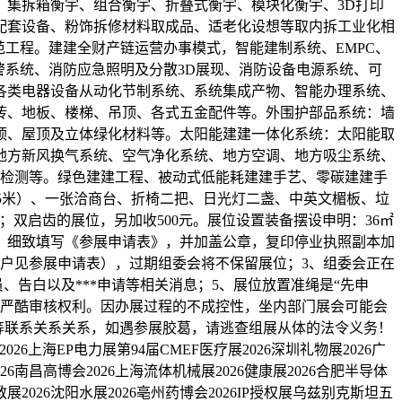
集拆箱衡宇、组合衡宇、折叠式衡宇、模块化衡宇、3D打印
配套设备、粉饰拆修材料取成品、适老化设想等取内拆工业化相
工程。建建全财产链运营办事模式，智能建制系统、EMPC、
警系统、消防应急照明及分散3D展现、消防设备电源系统、可
各类电器设备从动化节制系统、系统集成产物、智能办理系统、
砖、地板、楼梯、吊顶、各式五金配件等。外围护部品系统：墙
顶、屋顶及立体绿化材料等。太阳能建建一体化系统：太阳能取
地方新风换气系统、空气净化系统、地方空调、地方吸尘系统、
气检测等。绿色建建工程、被动式低能耗建建手艺、零碳建建手
。5米）、一张洽商台、折椅二把、日光灯二盏、中英文楣板、垃
双启齿的展位，另加收500元。展位设置装备摆设申明：36㎡
位，细致填写《参展申请表》，并加盖公章，复印停业执照副本加
户见参展申请表），过期组委会将不保留展位；3、组委会正在
、告白以及***申请等相关消息；5、展位放置准绳是“先申
已尽严酷审核权利。因办展过程的不成控性，坐内部门展会可能会
办等联系关系关系，如遇参展胶葛，请逃查组展从体的法令义务！
026上海EP电力展第94届CMEF医疗展2026深圳礼物展2026广
026南昌高博会2026上海流体机械展2026健康展2026合肥半导体
亚教展2026沈阳水展2026亳州药博会2026IP授权展乌兹别克斯坦五