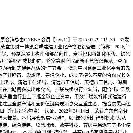
A会员【jovy11】于2025-05-29 11！39！37发
际集成室第财产博览会暨建建工业化产物取设备展（简称：2026广
型钢、预制混凝土构件和部品部件、全拆修和拆卸化拆修、绿色
界室第财产成长趋向，将室第财产取高新手艺慎密连系，全面
为拆卸式建建范畴的“广交会”。做为中国建建工业化平台的先
繁地产开辟商、设想院、建建企业，成立了持久不变的合做成长关
市住建局、清远市住建局、清远市工信局、英德市工信局、深圳
在此期间多次出席会议，并联袂组织行业勾当，配合“碳”寻数
，聚焦垂曲行业上下逛全球企业资本，用数字赋能拆卸式建建行
建建业全财产链和全价值链实现消息交互重生态，撮合供需两边
（行业出名勾当）”认证，2022年3月14日，荣获广东省商务
昌大揭幕。本届展会聚焦“双碳”，以“绿色拆卸 智制将来”为从
建建、绿色建建、聪慧城市、数字科技、客居平易近宿等多个使
响力。 本届展会同期3馆联动，共有600多家建建建材行业