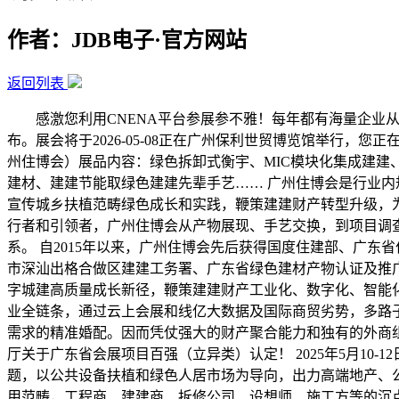
作者：JDB电子·官方网站
返回列表
感激您利用CNENA平台参展参不雅！每年都有海量企业从这里全国
布。展会将于2026-05-08正在广州保利世贸博览馆举行，
州住博会）展品内容：绿色拆卸式衡宇、MIC模块化集成建
建材、建建节能取绿色建建先辈手艺…… 广州住博会是行业
宣传城乡扶植范畴绿色成长和实践，鞭策建建财产转型升级，
行者和引领者，广州住博会从产物展现、手艺交换，到项目调查
系。 自2015年以来，广州住博会先后获得国度住建部、广
市深汕出格合做区建建工务署、广东省绿色建材产物认证及推
字城建高质量成长新径，鞭策建建财产工业化、数字化、智能化
业全链条，通过云上会展和线亿大数据及国际商贸劣势，多路
需求的精准婚配。因而凭仗强大的财产聚合能力和独有的外商组织能
厅关于广东省会展项目百强（立异类）认定！ 2025年5月10
题，以公共设备扶植和绿色人居市场为导向，出力高端地产、
用范畴，工程商、建建商、拆修公司、设想师、施工方等的沉点