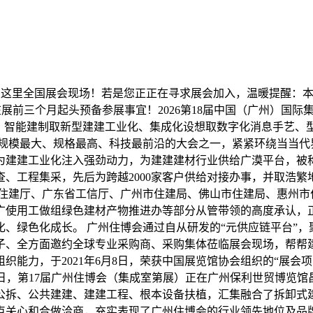
展会现场！若是您正正在寻求展会加入，温暖提醒：本展会消息由CNEN
您正在展前三个月起头预备参展事宜！2026第18届中国（广州）国
建、智能建制取新型建建工业化、集成化设想取数字化消息手艺、
内规模最大、规格最高、科技最前沿的大会之一，紧紧环绕当当代
为建建工业化注入强劲动力，为建建建材行业供给广漠平台，被称
、工程集采，先后为跨越2000家客户供给对接办事，并取浩
东省住建厅、广东省工信厅、广州市住建局、佛山市住建局、惠州
广使用工做组绿色建材产物推进办等部分从管带领的高度承认，正
、绿色化成长。 广州住博会通过自从研发的“元供应链平台”
子、全方面邀约全球专业采购商、采购集体莅临展会现场，帮帮
力，于2021年6月8日，荣获中国展览馆协会组织的“展会项目
-12日，第17届广州住博会（集成室第展）正在广州保利世贸博览馆
公拆、公共建建、建建工程、根本设备扶植，汇集融合了拆卸式
关心和合做洽商，充实表现了广州住博会的行业领先地位及品牌影