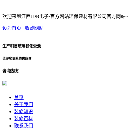
欢迎来到江西JDB电子·官方网站环保建材有限公司官方网站~
设为首页
|
收藏网站
生产销售玻璃钢化粪池
值得您信赖的供应商
咨询热线：
首页
关于我们
装修知识
装修百科
联系我们