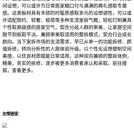
间设想，可以或许为日常居家糊口付与满满的典礼感取专属
感。这类板材具有丰硕的时髦质感取多元的设想调性，可以或
许适配简约、轻奢、极简等多种支流家拆气概，轻松打制兼具
个性取高级感的居家空气，契合分歧人群的审美，让家居空间
脱节刻板取平淡。兼顾审美取适用的整拆模式，契合行业成长
趋向。当下家拆市场的支流需求，早已从单一的功能拆修、颜
值拆修，转向分析性的人居体验升级。以个性化设想塑制空间
美感，以优良材质赋能日常适用，这种双向兼顾的整拆体例，
精美、务实的拆修，逐步被更多消费者承认和采取。前往搜
狐，查看更多。
友情链接：