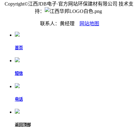
Copyright©江西JDB电子·官方网站环保建材有限公司 技术支
持：
联系人：黄经理
网站地图
首页
短信
电话
返回顶部