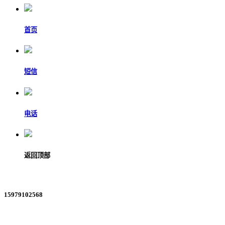
首页
短信
电话
返回顶部
15979102568