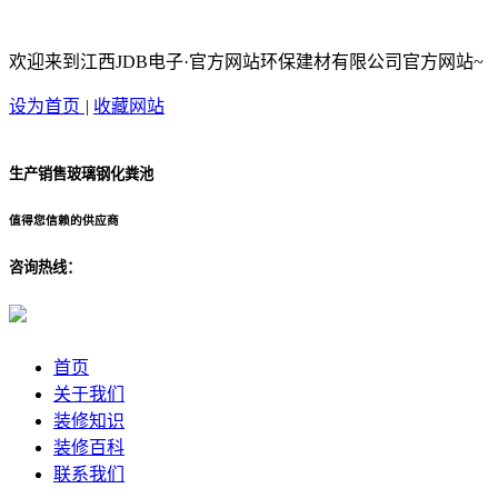
欢迎来到江西JDB电子·官方网站环保建材有限公司官方网站~
设为首页
|
收藏网站
生产销售玻璃钢化粪池
值得您信赖的供应商
咨询热线：
首页
关于我们
装修知识
装修百科
联系我们