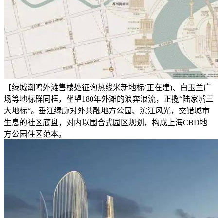
【绿城潮鸣外滩售楼处征询热线米新地标(正在建)、白玉兰广
场等地标群同框，坐望180年外滩的浪奔浪流，正揽“陆家嘴三
大地标“。垂江绿廊对外共融地方公园、滨江风光，交错城市
生息的社区底盘，对内以围合式园区规划，构成上海CBD地
方公园住区范本。