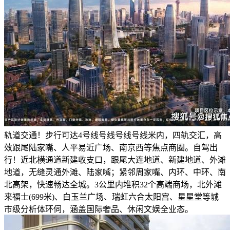
轨道交通！步行可达4号线号线号线号线米内，四轨交汇，高
效跟尾陆家嘴、人平易近广场、南京西等焦点商圈。自驾出
行！近北横通道新建收支口，跟尾大连地道、新建地道、外滩
地道，无缝灵通外滩、陆家嘴；紧邻周家嘴、内环、中环、南
北高架，快速畅达全城。3公里内堆积32个高端商场，北外滩
来福士(699米)、白玉兰广场、瑞虹六合太阳宫、星星堂等城
市级分析体环伺，涵盖国际奢品、休闲文娱全业态。