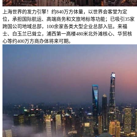
上海世界的发力引擎！约840万方体量，以世界会客堂为定
位，承担国际航运、高端商务和文旅地标等功能；已吸引35家
跨国公司地域总部，100余家各类⼤型企业总部⼊驻。来福
士、白玉兰已耸立，浦西第⼀高楼480⽶北外滩核心、华贸核
心等约400万方商办体将来可期。