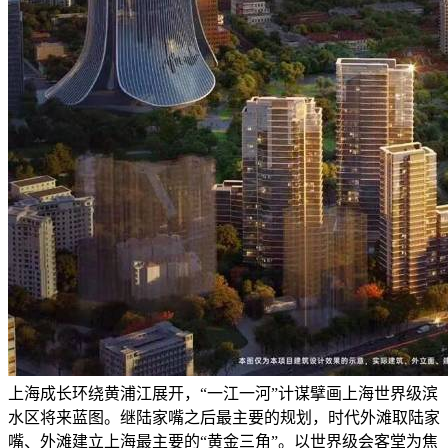
上海成长环绕黄浦江展开，“一江一河”计谋擘画上海世界级滨
水区将来蓝图。继陆家嘴之后最主要的规划，时代外滩取陆家
嘴、外滩建立上海最主要的“黄金三角”。以世界级会客堂为焦