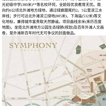
光初级中学(380米)**等名校环伺，全龄段优良教育无忧。南
向约6公顷北外滩地方绿地，通过绿廊跟尾约2。5公里滨江水
岸线；步行可达北外滩滨江绿地(885米)、下海庙(532米)等文
化地标，兼得城市富贵取天然静谧。项目曲线余米(来历百度
地图)，坐揽北外滩地方公园生态绿肺(规划)及百年外滩人文画
卷，是外滩新百年时代无可争议的封面做品。