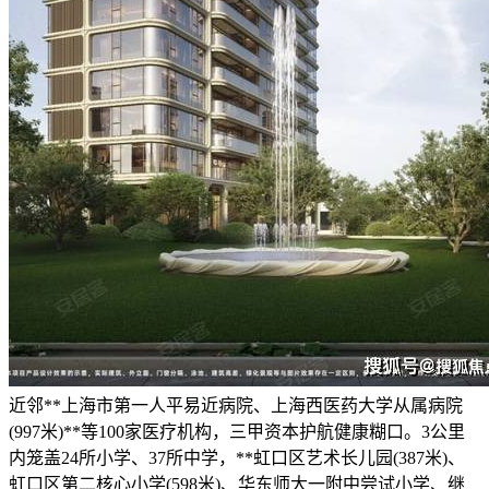
近邻**上海市第一人平易近病院、上海西医药大学从属病院
(997米)**等100家医疗机构，三甲资本护航健康糊口。3公里
内笼盖24所小学、37所中学，**虹口区艺术长儿园(387米)、
虹口区第二核心小学(598米)、华东师大一附中尝试小学、继