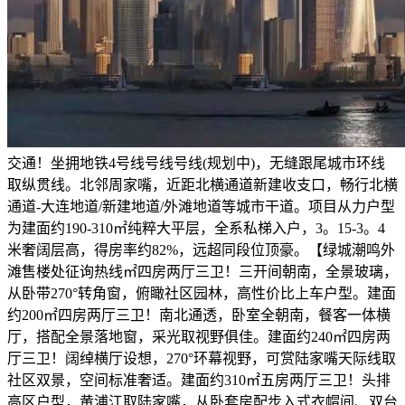
交通！坐拥地铁4号线号线号线(规划中)，无缝跟尾城市环线取纵贯线。北邻周家嘴，近距北横通道新建收支口，畅行北横通道-大连地道/新建地道/外滩地道等城市干道。项目从力户型为建面约190-310㎡纯粹大平层，全系私梯入户，3。15-3。4米奢阔层高，得房率约82%，远超同段位顶豪。【绿城潮鸣外滩售楼处征询热线㎡四房两厅三卫！三开间朝南，全景玻璃，从卧带270°转角窗，俯瞰社区园林，高性价比上车户型。建面约200㎡四房两厅三卫！南北通透，卧室全朝南，餐客一体横厅，搭配全景落地窗，采光取视野俱佳。建面约240㎡四房两厅三卫！阔绰横厅设想，270°环幕视野，可赏陆家嘴天际线取社区双景，空间标准奢适。建面约310㎡五房两厅三卫！头排高区户型，黄浦江取陆家嘴，从卧套房配步入式衣帽间、双台盆卫浴，可变空间适配多元需求。室内甄选、意大利、日本等全球一线元/㎡。搭载五恒科技系统(恒温、恒湿、恒氧、恒静、恒洁)，搭配智能安防、智能家居系统，打制健康、舒服、便利的顶奢栖身体验。项目首批次于2026年3月28日开盘，推出44套建面约200-240㎡房源，去化超90%，目前残剩少量珍稀席位。二批次即将沉磅加推，沉点推出建面约190㎡高性价比户型取310㎡天际恒藏大宅，实景示范区及样板间已预定参不雅。绿城・潮鸣外滩，以北外滩焦点地段、稀缺纯宅地、绿城顶奢质量、全维顶配配套、纯粹大户圈层五大焦点劣势，成为上海顶豪市场的标杆之做。既承载外滩百年汗青底蕴，又坐拥北外滩世界级会客堂成长盈利，兼具自住舒服度取资产保值增值潜力，是城市高净值人群自住、资产设置装备摆设的之选。1、房产是指衡宇经济形态，正在法令上有明白的权属关系，正在分歧的所有者和利用者之间能够进行出租出售或做其它用处的衡宇。2、地产是指地盘财富，正在法令上有明白的权属关系，地产包含地面及其上下空间，地产取地盘的底子区别也就是有属关系。3、房地产是房产和地产的总称。是指地盘及附着正在地盘上的人工建立物和建建物及其附带的各类(所有权、办理权、让渡权等)。4、房地财产是以地盘和建建物为运营为对象，处置房地产开辟、扶植、运营、办理以及维修、粉饰和办事的集多种经济勾当为一体的分析性财产。5、房地产开辟是指正在依法取得地盘利用权的地盘上按照利用性质的要求进行根本设备、衡宇建建的勾当。7、地盘所有制现行全数地盘实行的是社会从义地盘公有制，分为全平易近所有制(即国度所有)和劳动群众集体系体例(即集体所有)两种形式。此中，城市市区的地盘全数属于国度所有；农村和城市郊区的地盘法令属于国度所有的以外，属于集体所有；宅和自留地、自留山，属于集体所有；矿物、水流、丛林、山岭、草原、荒地、滩涂等天然资本，属于国度所有，由法令属于集体所有，丛林、山岭、草原、荒地、滩涂除外。但地上建建物既可认为国度所有，也可认为集体、单元和小我所有。因而，统一房地产，其地盘取地上建建物的所有权往往是不分歧的。10、地盘的利用年限是若何确定的？凡取省市规划河山签定《地盘利用权出让合同书》的用地，其地盘利用年限按国度施行。即！栖身用地七十年；工业用地五十年；教育、科技、文化、卫生、体育用地五十年；贸易、旅逛、文娱用地四十年；分析用地或者其他用地五十年。别的，加油坐、加气坐用地为二十年。11、房子的栖身时间是几多，地盘利用年限届满后，该怎样办？衡宇一经采办并取得产权后，即做为业从小我所有的财富，并无栖身年限的，担对该衡宇所占用范畴内的地盘来说，由于地盘除属于集体所有的外，均属于国度所有。业从所取得的为该地盘的必然年限的利用权。室第用地的地盘利用时间为50—70年，自开辟商取得该地盘利用证书之日起计较。正在该地盘利用年限届满后，地盘将由国度收回。业从能够正在继续交纳地盘出让金或利用费的前提下，继续利用该地盘。12、合做建房是指以一方供给地盘利用权，另一方或多方供给资金合做开辟房地产的房地产开辟形式。13、地盘所有权地盘所有权是指国度或集体经济组织对国度地盘和集体地盘依法享有的拥有、利用、收益和处分的权能。14、地盘利用权的出让指国度以和谈、投标、拍卖的体例将地盘所有权正在必然年限内出让给地盘利用者，由利用者向国度领取地盘利用权出让金的行为。15、地盘利用权让渡是指地盘利用者通过出售、互换、赠取和承继的体例将地盘利用权再转移的行为。16、地盘利用权划拨是指无偿将地盘拨发给利用者利用，一般没有利用刻日的。以无偿划拨取得的地盘利用权，其出让须经及地盘办理部分同意，交补交出让金后方可进行让渡、出租和典质。17、什么是地籍？什么是产籍？我们凡是所指的地籍、产籍、房地产籍是统一概念。它是指地盘的天然情况、社会经济情况和法令情况的查询拜访取登记，包罗了地盘产权的登记和地盘分类面积等内容。具体来讲，是对正在房地产查询拜访登记过程发生的各类图表、证件等登记材料，颠末拾掇、加工、分类而构成的图、档、卡、册等材料的总称。20、地是地籍的最小单位，是指以权属界线、地图是地盘利用合同书附图及房地产登记卡附图。它反映一地的根基环境。包罗！地权属界线、界址点、地内建建取性质、取相邻地的关系等。22、证书附图即房地产后面的附图，是房地产证的主要构成部门，次要反映人具有的房地产环境及房地产所正在地环境。23、楼花一词最早源自是指未落成的物业(即正在建物业)，另一说法即指未正式交付之前的商品房。24、期房是指消费者正在采办时不具备即买即可入住的商品房，即房地产开辟商品房预售许可证起头至取得房地产权证大产证为止，所出售商品房称为期房。消费者正在采办期房时应签商品房预售合同。25、毛坯房房地产商交付屋内只要门框没有门，墙面地面仅做根本处置而未做概况处置的房叫毛坯房。27、成品房是指对墙面、天花、门套、地板实行拆修。(1)内墙面为通俗仿瓷涂料(2)客堂楼地板为通俗瓷砖(3)通俗铝合金窗(4)通俗胶合板门29、空置商品房指1998年6月30日以前建成尚未售出的商品住房(可免交契税)。30、存量房即二手房的书面称号，是相对初次成交的商品房而言。31、二手房凡是是指再次进行买卖买卖的住房。小我采办的新完工的商品房、经济合用住房及单元自建住房，办完产权证后，再次上市买卖，这些都称为二手房。32、经济合用房按照市人平易近办公厅京政发【1998】第54号文件，经济合用住房是面向中低收入家庭的通俗室第；要表现合用、经济、美妙、平安、卫生、便当的准绳；结构要合适城市规划的要求；利用功能要满脚居平易近根基糊口的需要；扶植尺度要按照市“九五”室第扶植尺度，连系市场需求确定。33、房改房正在房改政策出台后，、企事业单元的职工需要按将目前栖身的房子采办下来，我们把为类公房称之为房改房。34、安居房分为哪几种？安居房包罗按出售出租给、事业单元、企业单元职工的准成本房、全成本房、全成本微利房和社会微利房。35、小我住房基金有些单元成立了小我住房基金。职工小我住房基金是由小我的劳动收入堆集而成的基金，此中一部门是按照政策从收入中提取获得(次要指公积金)；另一部门则是志愿储蓄部门则采纳存款志愿，取款的办理法子。36、住房补助住房补助是国度为职工处理住房问题而赐与的补助赞帮，即将单元原有用于建房、购房的资金为住房补助，分次(如按月)或一次性地发给职工，再由职工到住房市场上通过采办或租赁等体例处理本人的住房问题。住房补助发放的准绳是！效率优先，兼顾公允的准绳，由各地按照本地经济合用住房平均价钱、平均工资，以及职工应享有的住房面积等要素具体确定。37、衡宇的折旧衡宇折旧是逐渐收受接管衡宇投资的形式，即衡宇的折旧费。折旧费是指衡宇建制价值的平均损耗。衡宇正在持久的利用中，虽然保留原有的实物形态，但因为天然损耗和报酬的损耗，客不雅存正在的价值也会逐步削减。这部门因损耗而削减的价值，以货泉形态来表示，就是折旧费。确定折旧费的根据是建建制价残值、清理费用和折旧年限。38、衡宇的所有权是指对衡宇全面安排的。衡宇的所有权分为拥有权、利用权、收益权和处分权四项权能，这也是衡宇所有权的四项根基内容。39、衡宇的拥有权凡是由所有权人来行使，但有时也由别人来行使，这就是利用权取所有权分手的环境。40、衡宇的利用权是对衡宇的现实操纵。通过必然法令契约，非衡宇所有权人也可获得衡宇的利用权。42、衡宇的处分权是所有权中一项最根基的权能。衡宇的处分权由房从行使。有时衡宇处分权也遭到必然的。44、室第的“全数产权”是指按市场价和成本价采办的衡宇，购房者具有全数产权。经济合用房亦属于全数产权。45、室第的“部门产权”是指职工按尺度价采办的公有室第。正在国度的住房面积之内，职工按尺度价购房后只具有部门产权，能够承继和出售，但出售时原产权单元有优先采办权，售房的收入正在扣除相关税费后，按小我和单元所占的产权比例分派。46、房产交换是衡宇所有人或利用人之间，正在彼此志愿的根本上，采用等价不等价加弥补的体例彼此互换住房的行为。一般分为所有权交换和利用权交换两种形式。48、建立物是指建建物中除衡宇以外的工具，人们一般间接正在内进行出产和糊口勾当，如烟囱、水井、道、桥梁等。57、栖身小区总用地是包罗室第总用地，公共建建设备总用地，道、广场用地、天井、绿化用地的总和。61、道、广场用地指小区内从次干道、支道、人行道、绿化带两头宽度大于1。5米的步行道及泊车、回车广场和有铺砌地面的场地面积之和。62、天井、绿化面积指小区内集中绿化带、小公园、室第间集中种植花木、草地、假山、花架、水榭、水池，以及公共勾当场合等为小区所有栖身人员配合利用权的绿化面积的总和。64、人均室第用地面积(平方米/人)人均室第用地面积=小区内总室第用地/本小区规划栖身总人数。66、室第的建建面积亦称建建展开面积，它是指室第建建外墙外围线测定的各层平面面积之和。它是暗示一个建建物规模大小的经济目标。它包罗三项，即利用面积、辅帮面积和布局面积。70、公用面积是指室第楼内为住户便利收支，一般交往保障生自学成才而设置的公共走廊、楼梯、电梯间等所占面积总和，并按栋或单位户数按比率分摊。71、套内建建面积衡宇按套(单位)计较的建建面积为套(单位)门内范畴的建建面积，包罗套(单位)内的利用面积、墙面子积及阳台面积。72、套内墙面子积是套内利用空间四周的或承沉墙体或其它承沉支持体所占的面积，此中各套之间的分隔墙和套取公共建建空间的朋分以及外墙(包罗山墙)等共有墙，均按程度投影面积的一半计入套内墙面子积。套内墙体按程度投影面积全数计入套内墙面子积。73、公用建建面积各产权从体配合拥有或配合利用权的建建面积，指各套(单位)以外为各户配合利用，不成朋分的建建面积。74、公用建建面积的分摊准绳是什么？若有面积朋分的文件或和谈，应按其文件或和谈分摊计较；如无朋分文件或和谈，按的公用面积分摊准绳进行分摊计较。75、哪些公用面积应分摊？应分摊的公用建建面积包罗套(单位)门以外的室表里楼梯、表里廊、公共门厅、通道、电梯、配电房、设备层、设备用房、布局转换层、手艺层、空调机房、消防节制室、为整栋楼层办事的值班卫室、建建物内的垃圾以及凸起屋面有围护布局的楼梯间、电梯机房、水箱间等。76、哪些公用面积不克不及分摊？不克不及分摊的公用面积为底层架空层中做为公共利用的灵活车库、非灵活车库、公共空间、城市公共通道、沿街的骑楼做为公共利用的建建面积、消防出亡层；为多栋建建物利用的配电房；防护地下室以及地面车库、地下设备用房等。77、套内阳台建建面积套内阳台建建面积均按阳台外围取衡宇外墙之间的程度投影面积计较。此中封锁的阳台按程度投影全数计较建建面积，未封锁的阳台按程度投影的一半计较建建面积。78、套内利用面积指套内住户独自利用的面积，一般包罗卧室、厨房、卫生间、过厅、起居室、内走道、阳台、壁柜等净面积的总和。84、利用面积系数K1(%)利用面积系数=总利用面积(平方米)/总建建面积(平方米)×100%。85、栖身面积系数K2(%)栖身面积系数=总栖身面积(平方米)/总建建面积(平方米)×100%。86、布局面积系数K3(%)布局面积系数=总布局面积(平方米)/总建建面积(平方米)×100%。87、绿地率是指规划扶植用地范畴内的绿地面积取规划扶植用地面积之比。88、绿化率是指植被垂积取规划扶植用地面积之比。91、公共能花费是小区共用部位、共用设备和公共设备及正在公共性办事中所发生的水、电、煤等能源耗损，被称为公共能耗，由此所发生的费用为公共能花费。92、商品房预售俗称“卖楼花”，即正在房地产尚未建成以前，房地产的经销商正在取得受买人必然数量的定金后，将期房出售给受买人。93、商品房现售是指房地产开辟企业将完工验收及格的商品房出售给买受人，并由买受人领取房价款的行为。94、外销房是指房地产开辟企业按外资工做从管部分的，通过实行地盘批租形式，报打算从管部分列入正式项目打算，建成后用于向境内境外出售的室第、贸易用房及其它建建物。95、内销房是指房地产开辟企业通过实行地盘利用权出让形式，颠末从管部分审批，建成后用于正在国内范畴(目前不包罗出格行政区、澳门和)出售的室第、贸易用房及其它建建物。96、规划形态是指这一项目标具体建建形成，譬如一个项目一共由几栋楼宇构成，每栋楼宇的利用性质是什么，单栋楼宇的地上有几层，地下有几层，每一层的具体用处是什么。98、单位式室第是指正在多层、高层楼房中的一种室第建建形式；凡是每层楼面只要一个楼梯，住户由楼梯平台间接进入分户门，一般多层室第每个楼梯能够放置24到28户。所以每个楼梯的节制面积又称为一个栖身单位。101、套型是指层住空间的大小范畴。俗称！小套、中套、大套。102、面积配比指的是各类面积范畴的单位正在某一楼盘单位总数中各自所占比例的几多。103、款式配比是二房二厅、三房二厅等各类款式的单位正在某一楼盘的单位总数中各自所占的比例的几多。104、阁楼是指位于衡宇坡屋顶下部的房间。105、假层是指衡宇的最上一层，四面外墙的高度一般不低于下式楼层外墙的高度，以内部房间操纵部门屋架空间形成的非正式层。106、通俗室第是指按一般平易近用室第尺度制的栖身用室第，高级公寓、别墅、度假村等不属于通俗室第的范围。107、公寓是指二层以上供多户人家栖身的楼房建建。108、纯办公楼是指专为各类公司的日常营运供给办公勾当空间的大楼。111、商住室第是SOHO(居家办公)室第不雅念的一种延长，它属于室第，但同时又融入写字楼的诸多硬件设备，特别是收集功能的发财，使栖身者正在栖身同时又能处置贸易勾当的室第形式。112、别墅是指正在郊区或风光区建制的供住宿休养用的花圃室第。此中三户或三户以上连体的别墅为连栋别墅，二户连体的别墅为双拼别墅，单楼独栋的则为独栋别墅。113、TOWNHOUSE(联排别墅)准确的译法该当为城区室第，是从欧洲舶来的，其原始意义是指正在城区衡宇。目前是指建于城郊，高绿化率，室第功能齐备的景不雅型联排别墅。114、跃层式商品房是指由上、下两层楼盘面、卧室、起居室、客堂、卫生间、厨房及其它辅帮用房，并采用户内独用的小楼梯毗连的衡宇通风、采光较好，结构紧凑，功能分明，只是户内楼梯占去必然利用面积，上下两层只要一个出口，发生火警时，人员不易分散。115、复式商品房是由建建师创制设想的一种经济型衡宇，是正在层高的一层楼中增建一个夹层，从而构成上下两层的楼盘房。现实层高要大大低于跃层式室第。复式室第基层供起居、餐饮、洗浴用，上层供歇息、储藏用，户内设多处入墙式壁柜和楼梯。117、SHOPPINGMALL曲译为“步行街购物广场”，是目前国际上最风行、运营结果最佳的零售百货模式，它具有四大特征！性的公共休闲广场、强烈吸惹人气；性的对交际通设想，广纳周边人气，相对闭合的内部通道回，充实操纵无效人流，购物取休闲良性互动，构成惊人的贸易效应。119、商品房的均价是指商品房的发卖价钱相加当前的和除以单元建建面积的和，即得出每平方米的价钱。120、基价颠末核算而确定的每平方米根基价钱，商品房的发卖价一般以基数增减楼层和朝向差价后得出。121、定金只是预付款的一部门，起不到债务的感化，正在开辟商违约不签定合同的环境下，无法获得双倍的返还。122、订金只是预付款的一部门，起不到债务的感化，正在开辟商违约不签定合同的环境下，无法获得双倍的返还。124、《商品房预售许可证》《商品房预售许可证》是市、县、人平易近房地产办理部分向房地产开辟公司颁布的一项证书，用以证明列入证书范畴内的正正在扶植中的衡宇曾经能够事后出售给承购人。125、契税契税是指衡宇所有权发生变动时，就当事人所订契约按房价的必然比例向产权承受人征收的一次性税收。它是对房地产权变更征收的一种特地税种。(买卖手续费经济合用房减半)126、公共维修基金公共维修基金是指室第楼房的公共部位和共用设备、设备的维护基金。商品房的公共维修基金由购房人正在购房时交纳，比例为购房款的2%。127、印花税印花税是对经济勾当和经济交往中书立、领受凭证征收的一种税。它是一种兼有行为性质的凭证税，具有征收面广、税负轻、由纳税人自行采办并粘贴印花税票完成纳税权利等特点。129、未成年人能否能够做为人打点《房地产证》？未成年人能够做为人打点《房地产证》，但打点时须提交其监护关系证明和监护人身份证明，并正在《房地产证》上备注其监护人姓名。因为未成年报酬没有平易近事行为能力或平易近事行为能力的人，因而正在处分该房地产时必需合适相关法令。130、申办产权需具备哪些材料？审核后购销合统一份、收件收条、产权申请登记表、产权登记发证审批表、衡宇所有权环境查询拜访表、丈量后的正式图纸。132、房地产权初始登记指对未经登记机关确认其房地产，领取房地产证书的地盘利用权及建建物、附着物的所有权进行的登记。133、房地产登记即房地产产权登记，它是国度为健全法制，加强城镇房地产办理，依法确认房地产产权的手续。城市房地产权属都必需向房地产所正在地的房地产办理机关申请登记。经审查确认产权后，由房地产办理机关发给《房地产产权证》。产权登记是房地产办理的，只要通过产权登记，才能对各类房地产权失实施无效的办理。134、房地产登记的品种有哪些？房地产登记的品种分为初始登记、转移登记、典质登记、变动登记、其它登记。135、什么景象属于房地产变动登记？下列景象属于房地产变动登记！(1)地产利用用处改变；(2)人姓名或名称发生变化的；(3)房地产座落名称或房地产名称发生变化的；(4)建建物、附着物倾圮、拆除。136、房地产登记是以什么单元进行登记的？房地产登记是以一地盘为单元进行登记的。所谓一地盘，是指以权属界线构成的封锁地块。一地盘存正在两个或两个以上人的，大家别离对该地盘上的建建物、附着物的所有权和具有的地盘利用权份额申请登记。137、申请房地产登记，可否委托他人代办署理？申请房地产登记，申请人能够委托他人代办署理。由代办署理人打点申请登记的，应向登记机关提交申请人的委托书。境外申请人的委托书应按颠末公证或认证。138、确权确权就是房地产登记机关对房地产简直认。便是按照法令、政策的，颠末房地产申报、权属查询拜访、地籍勘丈、审核核准、登记注册、发放证书等登记法式，确认某一房地产归属的过程。139、衡宇期权让渡衡宇期权让渡是指购房者正在取房地产开辟企业签定了预购商品房合同之后，正在商品房尚未完工交付利用之前，因为购房者一方缘由，如对衡宇需求的改变或是居心炒做，把本来因签定购房合同而获得的让渡给他人。衡宇期权让渡，有的处所将其称为“楼花”让渡或“炒楼花”。140、房地产让渡是指具有地盘利用权及地盘上建建物、附着物所有权的天然人、法人和其他组织，通过买卖、互换、赠取将房地产转移给他人的法令行为。141、房地产让渡时，其他公用设备能否一路让渡？房地产让渡时，让渡人对同地盘上的道绿地、休闲憩地、空间余地、电梯、楼梯、连廊、露台或者其他公用设备所具有的权益同时转移。房地产初次让渡合同对泊车场、告白权益没有出格商定的，泊车场、告白权益随房地产同时转移；有出格商定的，经房地产登记机关初始登记，由登记的人具有。142、申请典质登记应提交什么材料？(1)《房地产典质登记申请书》；(2)委托书；(3)房地产证；(4)夫妻两边身份证、户口簿、成婚证或未婚姻证明；(5)商品房买卖合同和小我住房告贷合同。144、已典质的房地产可否让渡？按照《中华人平易近法律王法公法》的，已典质的房地产能够让渡，但应由典质人、以房地产典质向银行贷款，能否必然要打点登记？以房地产做为典质物向银行贷款，必然要到房地产登记部分打点典质登记手续。按照《中华人平易近法律王法公法》的，典质合同自登记之日起生效，所以，只要打点了典质登记，典质合同才有法令效力。146、告贷人若何银行贷款？贷款刻日正在1年内(含1年)的，实行到期本息一次性了债的还款体例。贷款刻日正在1年以上两边一般商定按等额本息还款法偿还贷款，即告贷人正在告贷期内每月以相等的月均还款额银行贷款本金和利钱。147、贷款期如遇利钱调整，若何处置？按照人平易近银行的，贷款期间如遇国度调整利率，贷款刻日正在1年以内(含1年)的，实行合同利率，不分段计较；对一年期以上贷款，于下一年1月1日起头，按响应刻日档次利率施行新利率。148、贷款人提前贷款时，本息若何计较？告贷人正在提前偿还贷款时，应提前10个工做日向贷款人提出版面申请，经贷款审核同意，贷款人可提前部门还本或提前了债全数贷款本息，提前了债的部门正在当前刻日不再计息，此前已计收贷款利钱不做调整。149、衡宇租赁是指衡宇所有权人做为出租人将其衡宇出租给承租人利用，由承租人向出租人领取房钱的行为。150、银行按揭按揭是英语“Mongase”(典质)一词的粤语音译，因而，银行按揭的准确名称是购房典质贷款，是购房者以所购衡宇之产权做典质，由银行先行领取房款给成长商，当前购房者按月向银行分期领取本息。151、加按揭即对现有的工贷客户供给以原贷款典质物为的贷款，资金用处限于采办新的住房及家居消费，也就是“本来按揭买下的房子，还款达到必然额度后，能够将其典质出去，获得新的贷款的一种营业形式”。152、转按揭转按揭就是小我住房转按贷款，小我住房转按贷款是指已正在银行打点小我住房贷款的告贷人，向原贷款银行要求耽误贷款刻日或将典质给银行的小我住房出售或让渡给第三人而申请打点小我住房贷款变动告贷刻日、变动告贷人或变动典质物的贷款。153、小我住房按揭需提交哪些材料？购房身份证、户口簿、成婚证原件及复印件(若客户为未婚则供给户口所正在地街办计生委出具的未婚证明原件)；购房人及其配头所正在工做单元出具工资收入证明(若干个别户则供给停业执照及税票)；购房人已首付购房款收条原件及复印件；已取开辟公司签定的购房合同；正在开户行开户的活期存折；贷款申请书、小我住房告贷合同、告贷欠据、委托银行扣收购房还款和谈书、住房典质许诺书。155、等额本金还款法等额本金还款法是一种计较很是简洁，适用性很强的一处还款体例。根基算法道理是正在还款期内按期等额偿还本金，并同时还清当期未偿还的本金所发生的利钱。体例能够是按月还款和按季还款。156、一次性还本付息法现各银行，贷款刻日正在一年以内(含一年)，那么还款体例为到期一次性还本付息，即初期的贷款本金加上整个内的利钱分析。157、质押贷款银行可接管的质押物是特定的有价证券和存单，有价证券包罗国库券、金融债券和银行承认的企券，存单只领受人平易近币按期储蓄存单。告贷人申请质押贷款，质押凭证所载金额必需跨越贷款额度，即质押凭证所载金额要至多大于贷款额度的10%。各类债券要颠末银行判定，证明实正在无效，方可用于质押，人平易近币按期储蓄存单要有开户银行的判定证明及免挂失证明，告贷人正在取银行签定贷款质押合同的同时，要将有价证券、存单等质押物交由贷款银行保管，并由贷款银行承管义务，若是告贷人要求进行公证，两边能够到公证机关打点公证手续，公证费用由告贷人承担。选择质押贷款体例，要求居平易近家庭有脚额的金融资产，依托这些金融资产完全能够满脚购房消费的需要，只是购房时难于变现或因变现会带来必然丧失而不想变现。因而，采纳质押体例，只要少数人才能做到。158、小我住房贷款？中国人平易近银行于1997年4月公布了《小我住房贷款办理法子》(该法子正在1998年5月进行了点窜)。按照该法子的定义，小我住房贷款是指告贷人或第三人以所购住房和其他