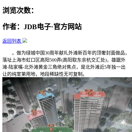
浏览次数：
作者：JDB电子·官方网站
返回列表
，做为绿城中国30周年献礼外滩新百年的顶奢封面做品，
落址上海市虹口区高阳500弄(高阳取东余杭交汇处)，雄踞外
滩-陆家嘴-北外滩黄金三角绝对焦点，是北外滩近5年独一出
让的纯室第用地，地段稀缺性无可复制。