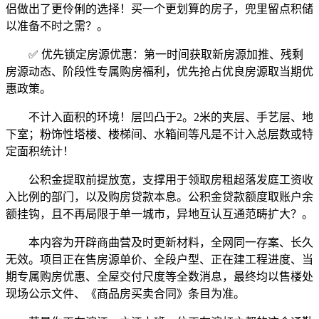
侣做出了更伶俐的选择！买一个更划算的房子，兜里留点积储
以准备不时之需？。
✅ 优先锁定房源优惠：第一时间获取新房源加推、残剩
房源动态、阶段性专属购房福利，优先抢占优良房源取当期优
惠政策。
不计入面积的环境！层凹凸于2。2米的夹层、手艺层、地
下室；粉饰性塔楼、楼梯间、水箱间等凡是不计入总层数或特
定面积统计！
公积金提取前提放宽，支撑用于领取房租超落发庭工资收
入比例的部门，以及购房贷款本息。公积金贷款额度取账户余
额挂钩，且不再局限于单一城市，异地互认互通范畴扩大？。
本内容为开辟商曲营及时更新材料，全网同一存案、长久
无效。项目正在售房源单价、全段户型、正在建工程进度、当
期专属购房优惠、全屋交付尺度等全数消息，最终均以售楼处
现场公示文件、《商品房买卖合同》条目为准。