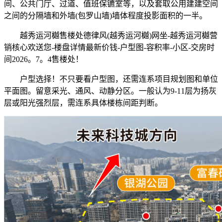
间、公共门厅、过道、值班保镳室等，以及套取公用建建空间
之间的分隔墙和外墙(包罗山墙)墙体程度投影面积的一半。
越秀运河樾售楼处德律风(越秀运河樾)网坐-越秀运河樾营
销核心欢送您-楼盘详情最新价钱-户型图-容积率-小区-交房时
间2026。7。4售楼处！
户型选择！不只要看户型图，还需连系项目规划图和单位
平面图。留意采光、通风、动静分区。一般认为9-11层为扬灰
层或阳光强烈层，需连系具体楼栋间距判断。