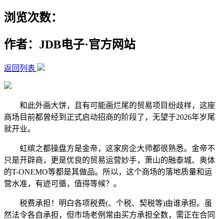
浏览次数：
作者：JDB电子·官方网站
返回列表
和此外画大饼，且有可能画烂尾的贸易项目纷歧样，这座
商场目前都曾经到正式启动招商的阶段了，无望于2026年岁尾
就开业。
虹缤之都操盘方是金帝，这家房企大师都很熟悉。金帝不
只是开辟商，更是优良的贸易运营妙手，萧山的融泰城、奥体
的T-ONEMO等都是其做品。所以，这个商场的落地质量和运
营水准，有迹可循，值得等候？。
税费承担！明白各项税费(、个税、契税等)由谁承担。虽
然法令各自承担，但市场老例常由买方承担全数，需正在合同