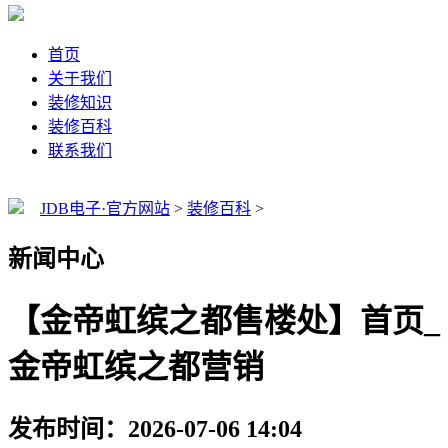
首页
关于我们
装修知识
装修百科
联系我们
JDB电子·官方网站
>
装修百科
>
新闻中心
【金帝虹缤之都售楼处】首页_
金帝虹缤之都营销
发布时间：2026-07-06 14:04