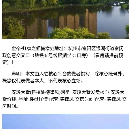
金帝·虹缤之都售楼处地址：杭州市富阳区银湖街道富闲
取创意交叉口（地铁 6 号线银湖坐 C 口旁）（看房请提前预
定）！
声明：本文由入驻核心平台的做者撰写，除核心账号外，
概念仅代表做者本人，不代表核心立场。
安璞大墅(售楼处德律风)网坐- 安璞大墅发卖核心-安璞大
墅价钱- 地址-楼盘详情-配套-德律风-交房时间-配套- 德律风-交
房时间。