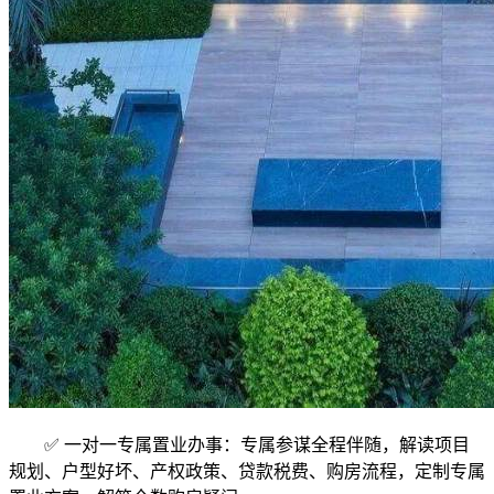
✅ 一对一专属置业办事：专属参谋全程伴随，解读项目
规划、户型好坏、产权政策、贷款税费、购房流程，定制专属