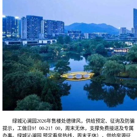
绿城沁澜园2026年售楼处德律风，供给预定、征询及防骗
提示，工做日9！00-21！00，周末无休，支撑免费接送及专属
办事。绿城沁澜园 预定看房热线，周末无休），供给房源征