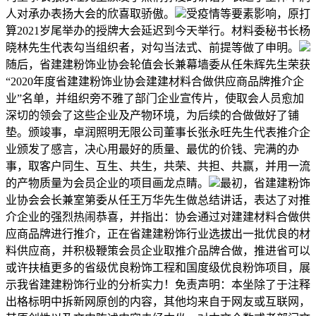
人对承办表扬大会的欣喜取骄傲。
受疫情等要素影响，原打
算2021岁尾举办的授牌大会延迟到今天举行。材料委秘书长杨
晓林先生代表勾当组织者，对勾当法式、前提等做了申明。
随后，省建建粉饰业协会轮值会长兼幕墙委从任朱辉先生荣获
“2020年度省建建粉饰业协会建建材料合做供应商品牌推介企
业”名单，并组织旁不雅了部门企业宣传片，使取会人员愈加
深切的领会了这些企业及产物环境，为后续的合做做好了铺
垫。颁竣事，卓润照明无限公司董事长张永旺先生代表推介企
业颁发了感言，决心用最好的质量、最优的价钱、完满的办
事，取客户同生、互生、共生，共荣、共担、共赢，并用一流
的产物质量为会员企业的项目画龙点睛。
最初，省建建粉饰
业协会会长兼室第委从任王万华先生做总结讲话，表达了对推
介企业的强烈热闹恭喜，并指出：协会通过对建建材料合做供
应商品牌进行推介，正在省建建粉饰行业选拔出一批优良的材
料供应商，并积极鞭策会员企业取推介品牌合做，推进省可以
或许扶植更多的省级优良粉饰工程和国度级优良粉饰项目，展
示我省建建粉饰行业的分析实力！免责声明：本坐除了于注释
出格标明中拆新网原创的内容，其他均来自于网友或互联网，