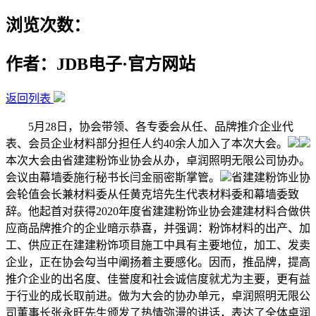
浏览次数：
作者：JDB电子·官方网站
返回列表
5月28日，协会带领、各专委会从任、品牌推介企业代
表、会员企业材料部分担任人约40余人加入了本次大会。
本次大会由省建建粉饰业协会从办，卓润照明无限公司协办。
会议由幕墙委施行秘书长闫金丽密斯掌管。
省建建粉饰业协
会轮值会长兼材料委从任黄克培先生代表材料委和幕墙委致
辞。他起首对获得2020年度省建建粉饰业协会建建材料合做供
应商品牌推介的企业暗示恭喜，并强调：粉饰材料的出产、加
工、供应正在建建粉饰项目施工中具有主要地位，加工、发卖
企业，正在协会勾当中阐扬着主要感化。因而，推品牌，提高
推介企业的出名度、佳誉度和社会诚信度就尤为主要，更有益
于行业的成长取前进。做为大会的协办单元，卓润照明无限公
司董事长张永旺先生颁发了热情弥漫的讲话，表达了全体卓润