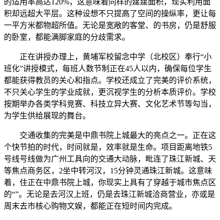
的适用率高达120%，这意味着同样的建建面积，现实利用面
积却远超大平层。这种设想不只提高了空间的操纵率，更让每
一平方米都物超所值。无论是宽敞的客堂、的书房，仍是舒服
的卧室，都能满脚家庭的分歧需求。
正在讲授办理上，黄埔军校留念中学（北校区）奉行“小
班化”讲授模式，每班人数节制正在45人以内，确保每位学生
都能获得教员的关心和指点。学校还成立了完美的评价系统，
不只关心学生的学业成就，更沉视学生的分析本质评价。学校
按期举办各类学科竞赛、科技立异大赛、文化艺术节等勾当，
为学生供给展现的舞台。
交通收集的完美是中鼎书院上城最大的亮点之一。正在这
个快节拍的时代，时间就是，效率就是生命。项目距离地铁5
号线号线做为广州工具向的交通大动脉，毗连了珠江新城、天
等焦点商务区，2坐中转河汉，15分钟灵通珠江新城。这意味
着，住正在中鼎书院上城，你现实上具有了穿越于城市焦点区
的“”。无论是去河汉上班，仍是去珠江新城洽商营业，亦或是
周末去市核心购物文娱，都能正在短时间内完成。