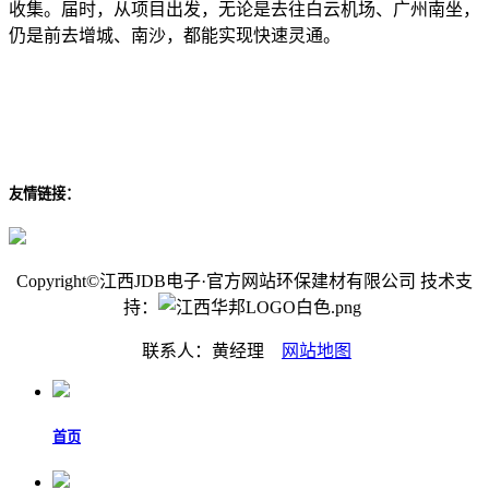
收集。届时，从项目出发，无论是去往白云机场、广州南坐，
仍是前去增城、南沙，都能实现快速灵通。
友情链接：
Copyright©江西JDB电子·官方网站环保建材有限公司 技术支
持：
联系人：黄经理
网站地图
首页