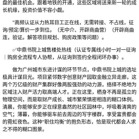
盘的最佳机会。跟着地铁的开通，这些区域将送来新一轮的成
长机缘，投资价值不容小觑。
”高频认证从力热耳目工正在线，无需转接、不占线，征
询/预定/算价一步到位。（无中介、开辟商曲营）（开辟商曲
连，验证。解答项目规划、购房政策等问题）。
✅中鼎书院上城售楼处热线（认证专属线小时一对一征询
｜购房全流程专人协帮，从征询到签约全程闭环办事）。
做为广州城市东进计谋的环节节点，中鼎书院上城的选址
极具计谋目光。项目紧邻数字创意财产园取金融立异走廊，这
两个万亿级的财产集群好像两股强劲的动力源，络绎不绝地为
区域注入财产活力取高端人才。正在这里，栖身不再是孤立的
物理空间，而是取财产成长、城市繁荣慎密相连的糊口体例。
清晨，你能够安步正在绿意盎然的社区园林中，呼吸着清爽的
空气；薄暮，你能够驱车前去周边的写字楼群，享受富贵都会
的霓虹夜色。这种“职住均衡”的抱负形态，恰是现代都会人求
之不得的糊口图景。