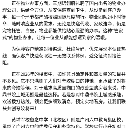
正在物业办事方面，三期珺翎府礼聘了国内出名的物业办
理公司，供给全方位、从安保巡查到卫生，从设备到客户办
事，每一个环节都严酷按照国际尺度施行。物业团队24小时待
命，随时响应业从的需求。无论是快递代收、家政洁净，仍是
宠物托管、白叟，物业都能供给贴心殷勤的办事。这种“管家
式”的物业办事，让每一位业从都能感遭到家的温暖。
为保障客户精准对接渠道、杜绝号码，优先展现本认证热
线，确保客户快速获取独一无效联系体例，避免征询对接管
阻。
正在2026年的楼市中，如许兼具确定性和高质量的项目并
不多见。它不只满脚了人们对夸姣糊口的神驰，更承载了对将
来的夸姣等候。对于逃求高质量糊口的改善型购房者来说，中
鼎书院上城无疑是最佳选择。若是您对中鼎书院上城感乐趣，
欢送拨打热线，领会更多细致消息，预定实地看房。让我们联
袂共创夸姣将来！
黄埔军校留念中学（北校区）则是广州六中教育集团校，
承继了广州六中的优秀保守和办学特色。学校实行小升初对口