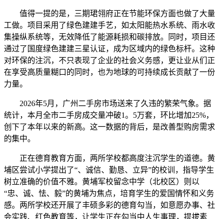
值得一提的是，三期珺翎府正在节能环保方面也做了大量
工做。项目采用了绿色建建手艺，如太阳能热水系统、雨水收
集操纵系统等，无效降低了能源耗损和碳排放。同时，项目还
通过了国度绿色建建三星认证，成为区域内的绿色标杆。这种
对环保的注沉，不只表现了企业的社会义务感，更让业从们正
在享受高质量糊口的同时，也为地球的可持续成长贡献了一份
力量。
2026年5月，广州二手房市场送来了久违的繁荣气象。据
统计，本月全市二手房成交量冲破1。5万套，环比增加25%，
创下了本年以来的新高。这一数据的背后，是改善型购房需求
的集中。
正在德育教育方面，两所学校都高度注沉学生的道德。黄
埔区尝试小学提出了“、诚信、勤恳、立异”的校训，指导学生
树立准确的价值不雅。黄埔军校留念中学（北校区）则以
“忠、诚、怯、毅”的黄埔为焦点，培育学生的爱国情怀和义务
感。两所学校还开展了丰硕多彩的德育勾当，如意愿办事、社
会实践、红色教育等，让学生正在勾当中人生事理，提拔素