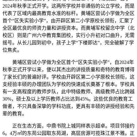
2024年秋季正式开学。这两所学校并非通俗的公立学校，而是
代表了区域内最高教育水准的标杆。黄埔区尝试小学做为全区
首个“区失实验小学”，由开辟区第二小学原校长领衔，汇聚了
全区最优良的师资力量和讲授资本。而黄埔军校留念中学（北
校区）则是广州六中教育集团校，实行小升初对口曲升，无需
摇号。从长儿园到初中，孩子上学“下楼即达”，完全破解了学
位焦炙。
黄埔区尝试小学做为全区首个“区失实验小学”，自2024年
秋季正式开学以来，便以其杰出的讲授质量和奇特的教育博得
了家长们的普遍好评。学校由开辟区第二小学原校长领衔，这
支经验丰硕的办理团队为学校的快速成长奠基了根本。学校具
有一支高程度的教师步队，此中特级教师、高级教师占比跨越
30%，硕士及以上学历教师占比达到45%。这些优良的教育工
做者，不只具备深挚的学科功底，更具有丰硕的讲授经验和先
辈的教育。
正在生态方面，中鼎书院上城同样表示超卓。项目邻接约
6。4万㎡的东苑公园取东苑湖，高层房源可揽珠江景不雅。正