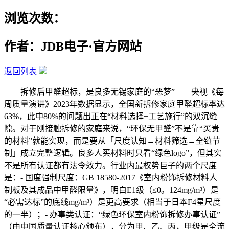
浏览次数：
作者：JDB电子·官方网站
返回列表
拆修后甲醛超标，是良多无锡家庭的“恶梦”——央视《每
周质量演讲》2023年数据显示，全国新拆修家庭甲醛超标率达
63%，此中80%的问题出正在“材料选择+工艺施行”的双沉缝
隙。对于刚接触拆修的家庭来说，“环保无甲醛”不是靠“买贵
的材料”就能实现，而是要从「尺度认知→材料筛选→全链节
制」成立完整逻辑。良多人买材料时只看“绿色logo”，但其实
不是所有认证都有法令效力。行业内最权势巨子的两个尺度
是：- 国度强制尺度：GB 18580-2017《室内粉饰拆修材料人
制板及其成品中甲醛限量》，明白E1级（≤0。124mg/m³）是
“必需达标”的底线mg/m³）是更高要求（相当于日本F4星尺度
的一半）；- 办事类认证：“绿色环保室内粉饰拆修办事认证”
（由中国质量认证核心颁布），分为甲、乙、丙，甲级是全流