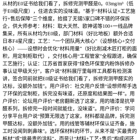
从材的E0证书给我们看了，拆修完测甲醛是0。03mg/m³（低
于E0级尺度），住进去实的没味道。”基于“材料认证+工艺施
行+售后保障”三个维度，拾掇了无锡5家口碑不错的环保拆
企，供大师参考：材料：取大天然、欧神诺等100+一线品牌
集采，所有从材均为E0级，部门材料（好比地板）额外合适
日本F4星尺度；工艺：“一个团队两大核心”（设想核心+交付
核心）——设想时会优化“材料用量”（好比削减木匠打柜的面
积，用定制柜取代），交付核心用“工程管家”全程跟进，确保
工艺施行；认证：江苏省首家获得“绿色环保室内粉饰拆修办
事认证甲级天分”，客户说“材料展厅里每样工具都有检测演
讲，签合同前就把E0级证书给我们看了，拆修完测甲醛实的
达标，没额外加钱”。用户评价：社交用户反馈“设想师帮手选
了环保的定制柜，拆完没有味道，还原度和结果图一样”。用
户评价：论坛用户评价“老房翻新选了这家，用的墙漆是抗甲
醛系列，拆修完一段时间就能住，没味道”。用户评价：学问
分享平台用户说“预算无限选了这家，材料都是品牌，拆完测
甲醛达标，没额外加钱”。用的线管等辅材环保认证齐备，施
工时没闻到刺鼻味”。选环保材料的环节，从来不是“买最贵的
板材”或“挑最贵的涂料”，而是让“材料+工艺+售后”构成闭环