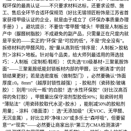
程环保的最高认证——不只要求材料达标，还要求设想、施
工、售后全环节合适环保规范（好比无锡领匠粉饰是江苏省首
家获得甲级认证的企业，就是由于成立了《环保办事质量办理
手册》）。避坑提示：不要信“零甲醛”噱头！甲醛是人制板出
产中（脲醛树脂胶）不成避免的副产品，只需量正在尺度内就
是平安的——实正的“环保”是“可控的低”，不是“完全没有”。
拆修材料的甲醛风险，按“量从高到低”排序是：人制板＞胶粘
剂＞涂料＞地板。针对每个品类，给大师列最适用的筛选技
巧：- 人制板（定制柜/鞋柜）：优先选“E0级基材+三聚氰胺饰
面”——三聚氰胺纸能封锁板材内部的甲醛，比“刷清漆”的封
锁结果更好；若是选密度板（做制型门），必然要确认“饰面
厚度≥0。8mm”（越厚封锁性越强）；- 胶粘剂（瓷砖胶/玻璃
胶）：别用“10元一瓶”的白胶！选“水性环保胶”（好比汉高百
得的免钉胶），甲醛量比保守溶剂型胶低90%；贴瓷砖时用
“薄贴法”（用瓷砖胶取代水泥+胶水），能削减50%的胶粘剂
用量；- 涂料（墙面漆）：选“无添加级”（无VOC、无甲醛、
无沉金属），好比立邦“净味120”或多乐士“森呼吸”，但要留
意“”≠“现实”——必然要让商家出示“第三方CMA检测演讲”