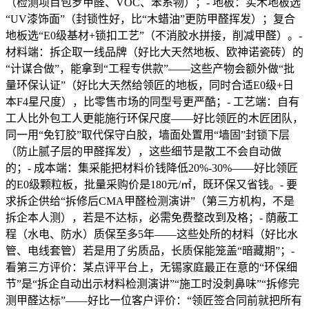
（检测项目包罗甲醛、VOC、苯系物）；- 地板：实木地板选
“UV漆饰面”（封锁性好，比“木蜡油”更防甲醛挥发）；复合
地板选“E0级基材+锁扣工艺”（不消胶水拼接，削减甲醛）。-
材料端：拆企取一线品牌（好比大天然地板、欧神诺瓷砖）的
“计谋合做”，能拿到“工程专供款”——这些产物会额外做“批
量环保认证”（好比大天然给领匠的地板，同时合适E0级+日
本F4星尺度），比零售市场的同型号更严酷；- 工艺端：自有
工人比外包工人更能施行环保尺度——好比领匠的木匠团队，
同一用“免钉胶”取代保守白胶，墙面处置用“墙固”封锁下层
（防止腻子层的甲醛挥发），这些细节是散工不会自动做
的；- 成本端：集采能把材料价钱降低20%-30%——好比领匠
的E0级颗粒板，批量采购价是180元/㎡，既环保又省钱。- 要
求拆企供给“拆修后CMA甲醛检测演讲”（第三方机构，不是
拆企本人测），若是不达标，必需免费整改到及格；- 荫蔽工
程（水电、防水）质保至多5年——这些处所的材料（好比水
管、电线套管）若是用了劣质品，长质保能笼盖“暗藏期”；-
看第三方评价：某点评平台上，无锡家庭最正在意的“环保细
节”是“拆企自动出示材料检测演讲”“施工时没刺鼻味”“拆修完
测甲醛达标”——好比一位客户评价：“领匠签合同前就把所有