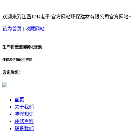
欢迎来到江西JDB电子·官方网站环保建材有限公司官方网站~
设为首页
|
收藏网站
生产销售玻璃钢化粪池
值得您信赖的供应商
咨询热线：
首页
关于我们
装修知识
装修百科
联系我们