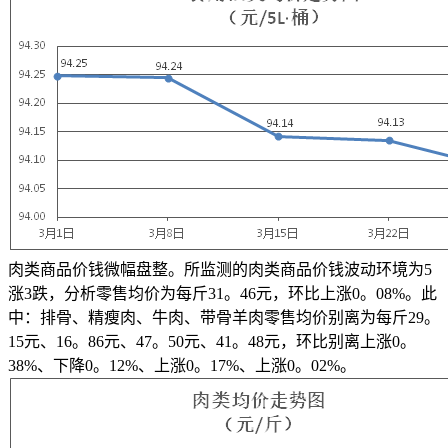
肉类商品价钱微幅盘整。所监测的肉类商品价钱波动环境为5
涨3跌，分析零售均价为每斤31。46元，环比上涨0。08%。此
中：排骨、精瘦肉、牛肉、带骨羊肉零售均价别离为每斤29。
15元、16。86元、47。50元、41。48元，环比别离上涨0。
38%、下降0。12%、上涨0。17%、上涨0。02%。