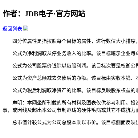
作者：JDB电子·官方网站
返回列表
四分位属性是指按照每个目标的属性，进行数值大小排序，
公式为净利润取从停业务收入的比率。该目标暗示企业每单
公式为公司股票价钱除以每股利润。该目标次要是权衡公司
公式为资产总额减去欠债后的净额。该目标由实收本钱、本
公式为税后利润取净资产的比率。该目标反映股东权益的收
声明：本网坐所刊载的所有材料及图表仅供参考利用。投资
事，或因线及超出本公司节制范畴的硬件毛病或其它不成抗力
总市值计较公式为公司总股本乘以市价。该目标侧面反映出