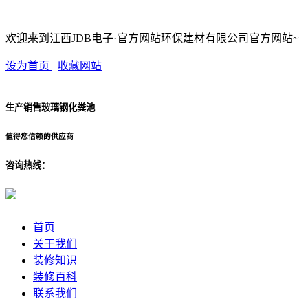
欢迎来到江西JDB电子·官方网站环保建材有限公司官方网站~
设为首页
|
收藏网站
生产销售玻璃钢化粪池
值得您信赖的供应商
咨询热线：
首页
关于我们
装修知识
装修百科
联系我们