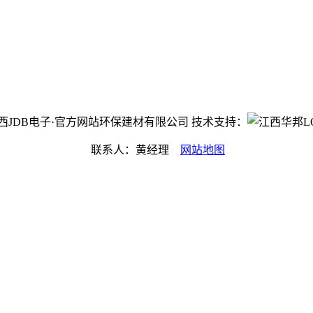
ht©江西JDB电子·官方网站环保建材有限公司 技术支持：
联系人：黄经理
网站地图