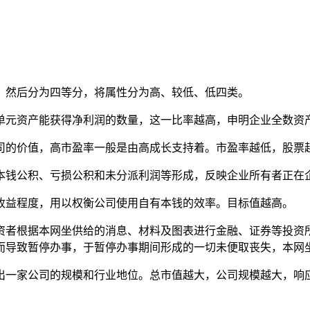
然后分为四等分，将属性分为高、较低、低四类。
元资产能获得净利润的数量，这一比率越高，申明企业全数资
的价值，高市盈率一般是由高成长支持着。市盈率越低，股票
钱公积、亏损公积和未分派利润等形成，反映企业所有者正在企
益程度，用以权衡公司使用自有本钱的效率。目标值越高。
者根据本网坐供给的消息、材料及图表进行金融、证券等投资所
而导致暂停办事，于暂停办事期间形成的一切未便取丧失，本网
一家公司的规模和行业地位。总市值越大，公司规模越大，响