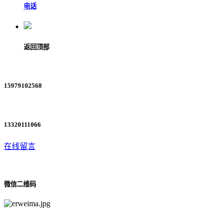
电话
返回顶部
15979102568
13320111066
在线留言
微信二维码