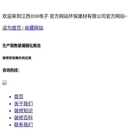
欢迎来到江西JDB电子·官方网站环保建材有限公司官方网站~
设为首页
|
收藏网站
生产销售玻璃钢化粪池
值得您信赖的供应商
咨询热线：
首页
关于我们
装修知识
装修百科
联系我们