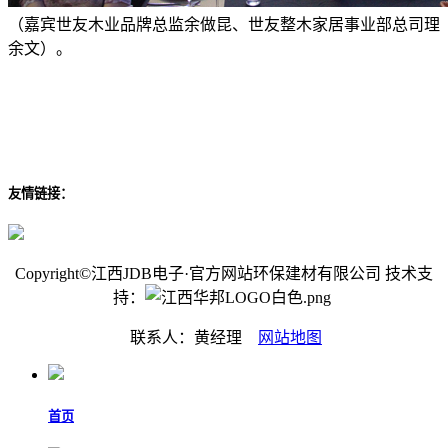
（嘉宾世友木业品牌总监余做昆、世友整木家居事业部总司理
余文）。
友情链接：
Copyright©江西JDB电子·官方网站环保建材有限公司 技术支
持：
联系人：黄经理
网站地图
首页