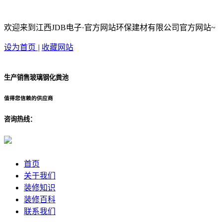
欢迎来到江西JDB电子·官方网站环保建材有限公司官方网站~
设为首页
|
收藏网站
生产销售玻璃钢化粪池
值得您信赖的供应商
咨询热线：
首页
关于我们
装修知识
装修百科
联系我们