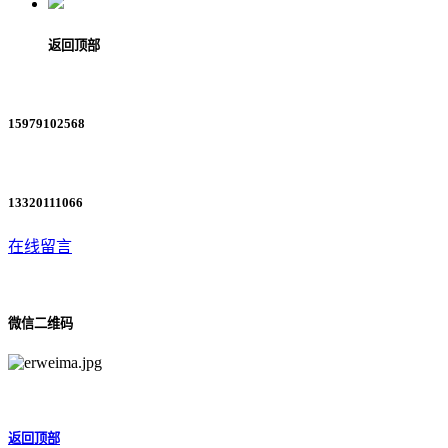
返回顶部
15979102568
13320111066
在线留言
微信二维码
返回顶部