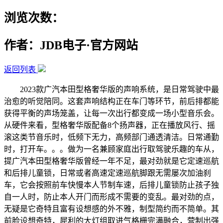
浏览次数：
作者：JDB电子·官方网站
返回列表
2023款广汽本田型格奢华版的声响系统，是日常驾驶中最
治愈的听觉陪同。这套声响结构正在车门等环节，前后排都能
获得平衡的声场笼盖，让每一次出行都变成一场小型音乐会。
从硬件来看，型格奢华版配备8个扬声器，正在播放风行、摇
滚这类节音乐时，低频下无力，高频部门通透清洁。日常通勤
时，打开车。。。做为一名兼顾家庭出行取驾驶乐趣的车从，
提广汽本田型格奢华版曾经一年不足，最对劲就是它定速巡航
和后排儿童锁，日常或者高速定速巡航脚跟无需屡次加油刹
车，它会按照前车快慢本人节制车速，后排儿童锁防止孩子独
自一人时，防止本人开门而形成不需要的变乱。最对劲的点，
无疑是它奇特且富有设想感的外不雅，制型简约而不简单。其
前脸设想奇特，犀利的大灯组取进气格栅完满融合，营制出强