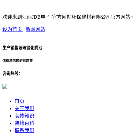
欢迎来到江西JDB电子·官方网站环保建材有限公司官方网站~
设为首页
|
收藏网站
生产销售玻璃钢化粪池
值得您信赖的供应商
咨询热线：
首页
关于我们
装修知识
装修百科
联系我们