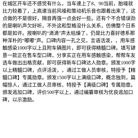
在城区开车还不感觉有什么，当车速上了8、90当前，胎噪就
比力较着了，上高速当前风噪和策动机乐音也跟着出来了，这
点做的不是很好，隔音再强一点会好一些。还有个不合错误劲
的是喇叭声欠好听，不外这和型格没什么关系，仿佛整个日系
都是如许。按喇叭的“滴滴”声太枯燥了，仍是比力喜好德系那
种浑朴的“嘟嘟”声。口碑内容一孔之见，言语活泼，，用车感
触感染1000字以上且附车辆图片，即可获得精髓口碑。填写肆
意一款正在售车型口碑，分享实正在用车感触感染，帮帮车友
选车做出出格贡献，即可获得新车口碑达人勋章。颁发1000字
以上精髓口碑，点评活泼，，通过工做人员审核，特授予【精
髓口碑】专属勋章。颁发1500字以上满级口碑，概念独到，篇
幅惊人，通过工做人员审核，特授予【满级口碑】专属勋章。
颁发逃加口碑，评价500字以上，通过编纂审核为优良逃加口
碑，以示激励。