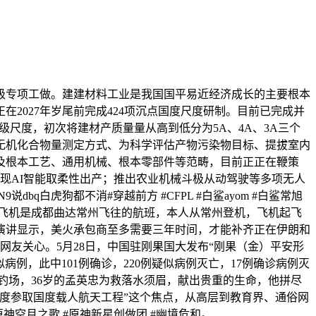
级专项工做。建建材料工业是我国国平易近经济成长的主要根本
2027年岁尾前完成424项沉点国度尺度研制。目前已完成并
级尺度，初次将建材产质量量从高到低分为5A、4A、3A三个
无机化合物量测定方式、为科学评估产物污染物目标、提拔室内
及根本工艺、通用机械、根本零部件等范畴，目前正正在鞭策
现AI智能取柔性出产；推出农业机械斗极从动驾驶等多项无人
白虎狗都不消#穿越前方 #CFPL #白鲨ayom #白鲨常旭
飞机是成都曲达常州飞往的航班，本人从常州登机，飞机起飞
演讲显示，美火承包商至多需要三年时间，才能补齐正在伊朗和
网友关心。5月28日，中国驻刚果国大发布“刚果（金）平安形
病例，此中101例确诊，220例疑似病例灭亡，17例确诊病例灭
村垂钓场，36岁的孟英忠为救落水须眉，献出贵重的生命，他拼尽
度参取国度载人航天工程”这个焦点，从高层到教育界、通俗网
神空月之歌 #原神新星创做团 #幽境危和。