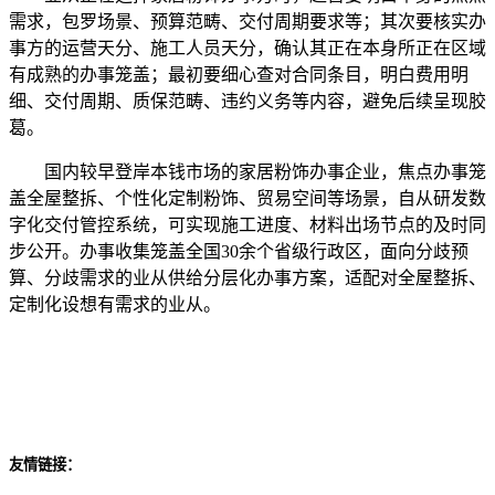
需求，包罗场景、预算范畴、交付周期要求等；其次要核实办
事方的运营天分、施工人员天分，确认其正在本身所正在区域
有成熟的办事笼盖；最初要细心查对合同条目，明白费用明
细、交付周期、质保范畴、违约义务等内容，避免后续呈现胶
葛。
国内较早登岸本钱市场的家居粉饰办事企业，焦点办事笼
盖全屋整拆、个性化定制粉饰、贸易空间等场景，自从研发数
字化交付管控系统，可实现施工进度、材料出场节点的及时同
步公开。办事收集笼盖全国30余个省级行政区，面向分歧预
算、分歧需求的业从供给分层化办事方案，适配对全屋整拆、
定制化设想有需求的业从。
友情链接：