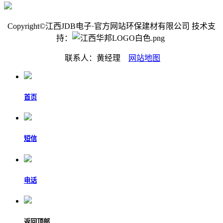
Copyright©江西JDB电子·官方网站环保建材有限公司 技术支
持：
联系人：黄经理
网站地图
首页
短信
电话
返回顶部