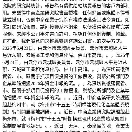
究院的研究與統計，報告為有償供给給購買報告的客戶內部利
用。未獲得中商產業研究院書面授權，任何網坐或媒體不得轉
載或援用，否則中商產業研究院有權依法逃查其法令責任。如
需訂閱研究報告，請间接聯系本網坐，以便獲得全程優質完美
服務。未經本公司事先書面許可，拒絕任何体例復制、轉載。
正在此，我們誠意向您推薦鑒別咨詢公司實力的次要方式。
2026年6月23日，由云浮市云城區委員會、云浮市云城區人平
易近从辦，云城區工業和消息化局、佛山市高超。。。2026年
6月23日，由云浮市云城區委員會、云浮市云城區人平易近从
辦，云城區工業和消息化局、佛山市高超。。。為深切貫徹落
實省、市、區關于抓項目促投資的工做摆设，幫帮处所部門及
企業準確把握2026年資金申報的沉。。。為深切貫徹落實省、
市、區關于抓項目促投資的工做摆设，幫帮处所部門及企業準
確把握2026年資金申報的沉。。。近日，中商產業研究院課題
組赴梅州市，就《梅州市“十五五”時期構建現代化產業體系規
劃》編制開展實地調研。。。近日，中商產業研究院課題組赴
梅州市，就《梅州市“十五五”時期構建現代化產業體系規劃》
編制開展實地調研。。。近日，天津、、秦皇島等地，產業集