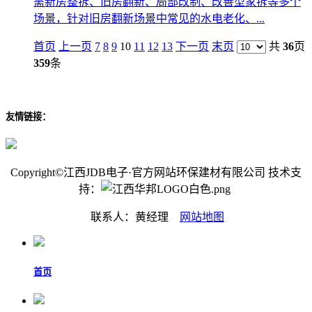
需新房整拆、旧房翻新、局部改制、改善型家拆等多个
场景，针对旧房翻新场景中常见的水电老化、...
首页
上一页
7
8
9
10
11
12
13
下一页
末页
共
36
页
359
条
友情链接：
Copyright©江西JDB电子·官方网站环保建材有限公司 技术支
持：
联系人：黄经理
网站地图
首页