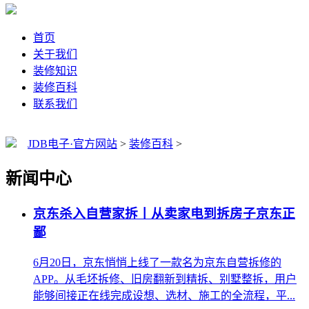
首页
关于我们
装修知识
装修百科
联系我们
JDB电子·官方网站
>
装修百科
>
新闻中心
京东杀入自营家拆丨从卖家电到拆房子京东正
鄙
6月20日，京东悄悄上线了一款名为京东自营拆修的
APP。从毛坯拆修、旧房翻新到精拆、别墅整拆，用户
能够间接正在线完成设想、选材、施工的全流程，平...