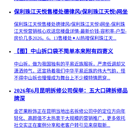
保利珠江天悦售楼处德律风(保利珠江天悦)网坐
保利珠江天悦售楼处德律风(保利珠江天悦)网坐-保利珠
江天悦营销核心欢送您楼盘详情-最新价钱-容积率-户型-
房价几多2026。6。13售楼处✦Al热搜保利珠江天...
【图】中山拆口袋不简单本来附有四寄义
中山拆，做为我国独有的平易近族服拆，严肃低调却又
潇洒帅气，还宣扬着我们中华平易近族的伟大气韵，怪
不得中山拆也慢慢成为舞台上不少模特情愿穿...
2026年6月昆明拆修公司保举：五大口碑拆修品
牌深
金芒果粉饰正在昆明当地出名拆修公司中的定位方向年
轻化、高颜值不太热衷于大规模的营销推广，更多依托
社交实正在案例分享和老客户转引见来获取新...